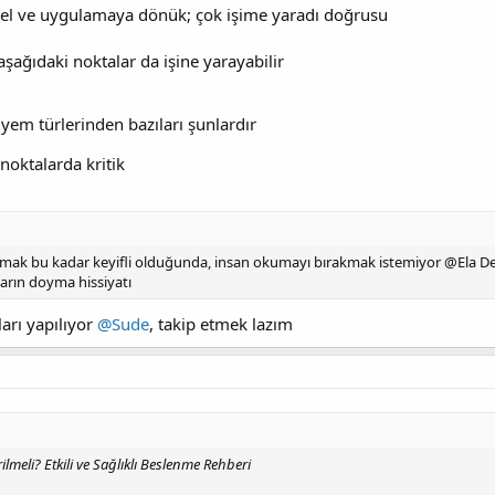
evsel ve uygulamaya dönük; çok işime yaradı doğrusu
aşağıdaki noktalar da işine yarayabilir
i yem türlerinden bazıları şunlardır
noktalarda kritik
aşmak bu kadar keyifli olduğunda, insan okumayı bırakmak istemiyor @Ela D
kların doyma hissiyatı
arı yapılıyor
@Sude
, takip etmek lazım
lmeli? Etkili ve Sağlıklı Beslenme Rehberi