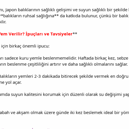
, Japon balıklarının sağlıklı gelişimi ve suyun sağlıklı bir şekild
*balıkların ruhsal sağlığına** da katkıda bulunur, çünkü bir balı
lir.
em Verilir? İpuçları ve Tavsiyeler
**
k için birkaç önemli ipucu:
kları sadece kuru yemle beslenmemelidir. Haftada birkaç kez, seb
rın beslenme çeşitliliğini artırır ve daha sağlıklı olmalarını sağlar.
alıkların yemleri 2-3 dakikada bitirecek şekilde vermek en doğru 
e yol açar.
mda suyun kalitesini korumak için düzenli olarak su değişimi yapı
ı sabah ve akşam olmak üzere günde iki kez beslemek ideal bir y