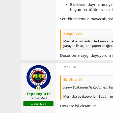
Balıkların doyma hissiya
boyutuna, türüne ve akti
Sert bir ekleme olmayacak, sad
Bengu' Alıntı:
Merhaba uzmanlar Herkesin anlaya
yarayabilir Üç tane Japon balığına
Düşüncene saygı duyuyorum
1 Haz 2026
Ela' Alıntı:
Japon Balıklarına Ne Kadar Yem Veri
Tepekoylu19
Merhaba balıkseverler! Bugün, min
Global Mod
Global Mod
Herkese iyi akşamlar