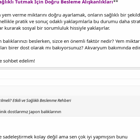
lıklı Tutmak İçin Doğru Besleme Alışkanlıkları
**
a yem verme miktarını doğru ayarlamak, onların sağlıklı bir şeki
ellikle pratik ve sonuç odaklı yaklaşımlarla bu durumu daha stratej
 kurarak sosyal bir sorumluluk hissiyle yaklaşırlar.
balıklarınızı beslerken, sizce en önemli faktör nedir? Yem miktarı
nları birer dost olarak mı bakıyorsunuz? Akvaryum bakımında edin
e sohbet edelim!
lmeli? Etkili ve Sağlıklı Beslenme Rehberi
ik dostlarımız Japon balıklarının
de sadeleştirmek kolay değil ama sen çok iyi yapmışsın bunu