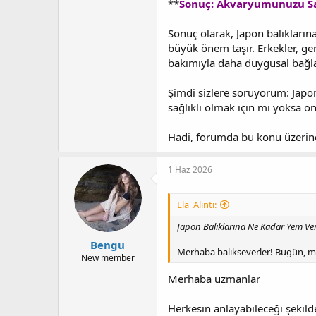
**
Sonuç: Akvaryumunuzu Sağ
Sonuç olarak, Japon balıkların
büyük önem taşır. Erkekler, gen
bakımıyla daha duygusal bağlar
Şimdi sizlere soruyorum: Japon 
sağlıklı olmak için mi yoksa o
Hadi, forumda bu konu üzerin
1 Haz 2026
Ela' Alıntı:
Japon Balıklarına Ne Kadar Yem Veri
Bengu
Merhaba balıkseverler! Bugün, min
New member
Merhaba uzmanlar
Herkesin anlayabileceği şekil