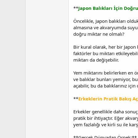
t
r
a
i
**
Japon Balıkları İçin Doğr
n
h
i
Öncelikle, Japon balıkları oldu
almasına ve akvaryumda suyun k
doğru miktar ne olmalı?
Bir kural olarak, her bir Japon
faktörler bu miktarı etkileyeb
miktarı da değişebilir.
Yem miktarını belirlerken en ö
ve balıklar bunları yemiyor, b
açabilir, bu da balıklarınız için
**
Erkeklerin Pratik Bakış A
Erkekler genellikle daha sonuç 
pratik bir ihtiyaçtır. Eğer akva
yem fazlalığı ve kirli su ile karş
**Gerçek Dünyadan Örnek:**