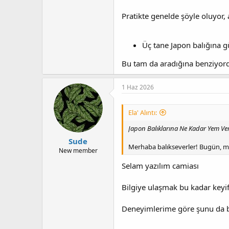
Pratikte genelde şöyle oluyor, 
Üç tane Japon balığına gü
Bu tam da aradığına benziyo
1 Haz 2026
Ela' Alıntı:
Japon Balıklarına Ne Kadar Yem Veri
Sude
Merhaba balıkseverler! Bugün, min
New member
Selam yazılım camiası
Bilgiye ulaşmak bu kadar keyi
Deneyimlerime göre şunu da bel