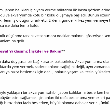
, Japon balıkları için yem verme miktarını ilk başta gözlemlerine 
urdu ve akvaryumda kötü bir koku oluşmaya başladı. Bunun üzerin
kirlenmiş olduğunu fark etti. Erdem, günde iki kez yem vermeye ba
 su ise daha temiz kaldı.
atik düşünme tarzını ve sonuçlara odaklanmalarını gösteriyor. Ye
anlamına gelir.
syal Yaklaşımı: İlişkiler ve Bakım
**
ara daha duygusal bir bağ kurarak bakabilirler. Akvaryumlarına ol
iktarda yem vermek, sadece onların sağlığını değil, aynı zamanda *
ları yalnızca beslemek için değil, onların yaşam kalitesini yükseltm
iyle yaklaşan bir akvaryum sahibi. Japon balıklarını beslerken her b
ı büyümesini sağlamak için onları iki defa besler ama yemekleri payl
ı biraz daha fazla beslerken, büyük olanına daha az verir. Çünkü Ay