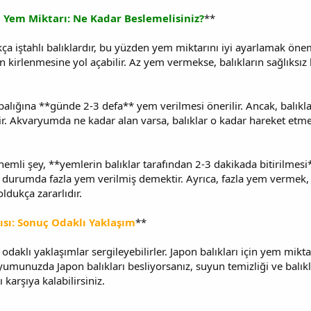
u Yem Miktarı: Ne Kadar Beslemelisiniz?
**
kça iştahlı balıklardır, bu yüzden yem miktarını iyi ayarlamak önem
irlenmesine yol açabilir. Az yem vermekse, balıkların sağlıksız b
 balığına **günde 2-3 defa** yem verilmesi önerilir. Ancak, balıkl
ilir. Akvaryumda ne kadar alan varsa, balıklar o kadar hareket et
nemli şey, **yemlerin balıklar tarafından 2-3 dakikada bitirilmes
u durumda fazla yem verilmiş demektir. Ayrıca, fazla yem vermek, 
 oldukça zararlıdır.
çısı: Sonuç Odaklı Yaklaşım
**
odaklı yaklaşımlar sergileyebilirler. Japon balıkları için yem mik
ryumunuzda Japon balıkları besliyorsanız, suyun temizliği ve balıklar
ı karşıya kalabilirsiniz.