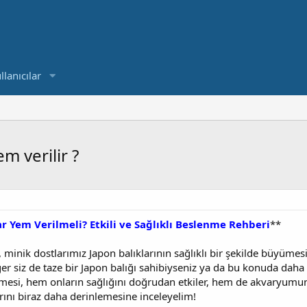
llanıcılar
m verilir ?
r Yem Verilmeli? Etkili ve Sağlıklı Beslenme Rehberi
**
minik dostlarımız Japon balıklarının sağlıklı bir şekilde büyümes
 siz de taze bir Japon balığı sahibiyseniz ya da bu konuda daha f
mesi, hem onların sağlığını doğrudan etkiler, hem de akvaryumun
arını biraz daha derinlemesine inceleyelim!