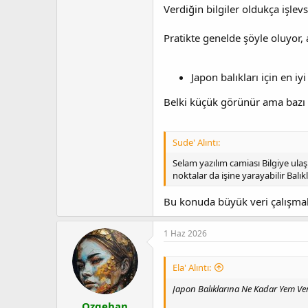
Verdiğin bilgiler oldukça işl
Pratikte genelde şöyle oluyor, 
Japon balıkları için en iy
Belki küçük görünür ama bazı 
Sude' Alıntı:
Selam yazılım camiası Bilgiye ul
noktalar da işine yarayabilir Balı
Bu konuda büyük veri çalışmal
1 Haz 2026
Ela' Alıntı:
Japon Balıklarına Ne Kadar Yem Veri
Ozgehan