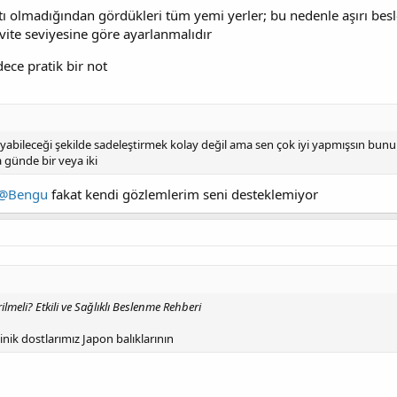
tı olmadığından gördükleri tüm yemi yerler; bu nedenle aşırı besl
vite seviyesine göre ayarlanmalıdır
ece pratik bir not
bileceği şekilde sadeleştirmek kolay değil ama sen çok iyi yapmışsın bunu P
 günde bir veya iki
@Bengu
fakat kendi gözlemlerim seni desteklemiyor
lmeli? Etkili ve Sağlıklı Beslenme Rehberi
ik dostlarımız Japon balıklarının