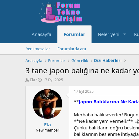
Anasayfa
Forumlar
Neler yeni
Ku
Yeni mesajlar
Forumlarda ara
Anasayfa
Forumlar
Güncellik
Dizi Haberleri
3 tane japon balığına ne kadar ye
K
B
Ela
17 Eyl 2025
o
a
n
ş
17 Eyl 2025
u
l
**
Japon Balıklarına Ne Kada
y
a
u
n
b
g
Merhaba balıkseverler! Bugün, 
a
ı
**Ne kadar yem vermeli?** Eğer
Ela
ş
ç
Çünkü balıkların doğru beslen
l
t
New member
balıklarının beslenme ihtiyaçl
a
a