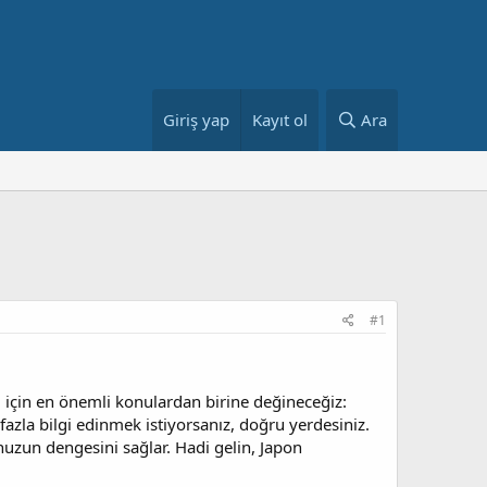
Giriş yap
Kayıt ol
Ara
#1
i için en önemli konulardan birine değineceğiz:
azla bilgi edinmek istiyorsanız, doğru yerdesiniz.
uzun dengesini sağlar. Hadi gelin, Japon