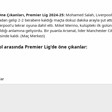
ne Çıkanları, Premier Lig 2024-25:
Mohamed Salah, Liverpool
rkadan gelip 2-2 berabere kaldığı maçta dokuz dakika arayla şut at
verpool'u tekrar oyuna dahil etti. Mikel Merino, kulüpteki ilk golün
ldığı anlamına geliyordu. Bir puanla Arsenal, lider Manchester Cit
sinde kaldı. (Maç Merkezi)
ol arasında Premier Lig'de öne çıkanlar:
lar