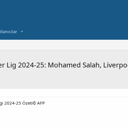
llanıcılar
er Lig 2024-25: Mohamed Salah, Liverpoo
igi 2024-25 Özeti© AFP