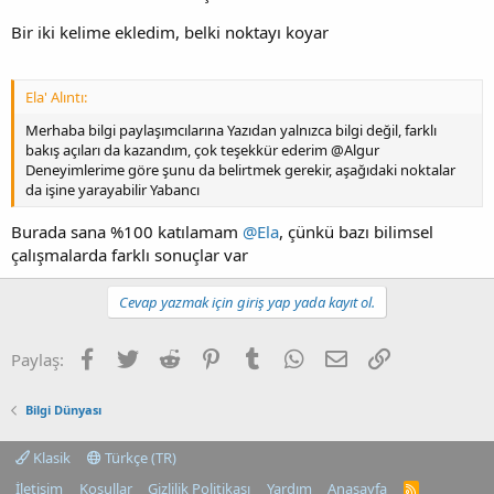
Bir iki kelime ekledim, belki noktayı koyar
Ela' Alıntı:
Merhaba bilgi paylaşımcılarına Yazıdan yalnızca bilgi değil, farklı
bakış açıları da kazandım, çok teşekkür ederim @Algur
Deneyimlerime göre şunu da belirtmek gerekir, aşağıdaki noktalar
da işine yarayabilir Yabancı
Burada sana %100 katılamam
@Ela
, çünkü bazı bilimsel
çalışmalarda farklı sonuçlar var
Cevap yazmak için giriş yap yada kayıt ol.
Facebook
Twitter
Reddit
Pinterest
Tumblr
WhatsApp
E-posta
Link
Paylaş:
Bilgi Dünyası
Klasik
Türkçe (TR)
İletişim
Koşullar
Gizlilik Politikası
Yardım
Anasayfa
R