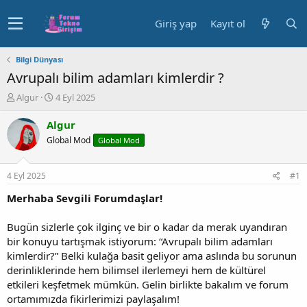
Giriş yap
Kayıt ol
Bilgi Dünyası
Avrupalı bilim adamları kimlerdir ?
K
B
Algur
4 Eyl 2025
o
a
n
ş
Algur
u
l
Global Mod
Global Mod
y
a
u
n
b
g
4 Eyl 2025
#1
a
ı
ş
ç
Merhaba Sevgili Forumdaşlar!
l
t
a
a
Bugün sizlerle çok ilginç ve bir o kadar da merak uyandıran
t
r
bir konuyu tartışmak istiyorum: “Avrupalı bilim adamları
a
i
kimlerdir?” Belki kulağa basit geliyor ama aslında bu sorunun
n
h
derinliklerinde hem bilimsel ilerlemeyi hem de kültürel
i
etkileri keşfetmek mümkün. Gelin birlikte bakalım ve forum
ortamımızda fikirlerimizi paylaşalım!