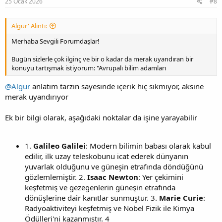
25 Ocak 2026
#8
Algur' Alıntı:
Merhaba Sevgili Forumdaşlar!
Bugün sizlerle çok ilginç ve bir o kadar da merak uyandıran bir
konuyu tartışmak istiyorum: "Avrupalı bilim adamları
@Algur
anlatım tarzın sayesinde içerik hiç sıkmıyor, aksine
merak uyandırıyor
Ek bir bilgi olarak, aşağıdaki noktalar da işine yarayabilir
1.
Galileo Galilei
: Modern bilimin babası olarak kabul
edilir, ilk uzay teleskobunu icat ederek dünyanın
yuvarlak olduğunu ve güneşin etrafında döndüğünü
gözlemlemiştir. 2.
Isaac Newton
: Yer çekimini
keşfetmiş ve gezegenlerin güneşin etrafında
dönüşlerine dair kanıtlar sunmuştur. 3.
Marie Curie
:
Radyoaktiviteyi keşfetmiş ve Nobel Fizik ile Kimya
Ödülleri'ni kazanmıştır. 4