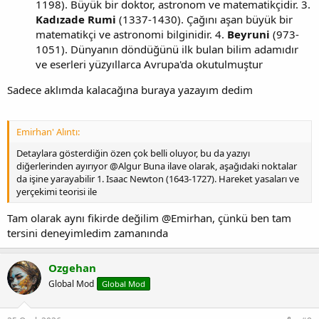
1198). Büyük bir doktor, astronom ve matematikçidir. 3.
Kadızade Rumi
(1337-1430). Çağını aşan büyük bir
matematikçi ve astronomi bilginidir. 4.
Beyruni
(973-
1051). Dünyanın döndüğünü ilk bulan bilim adamıdır
ve eserleri yüzyıllarca Avrupa'da okutulmuştur
Sadece aklımda kalacağına buraya yazayım dedim
Emirhan' Alıntı:
Detaylara gösterdiğin özen çok belli oluyor, bu da yazıyı
diğerlerinden ayırıyor @Algur Buna ilave olarak, aşağıdaki noktalar
da işine yarayabilir 1. Isaac Newton (1643-1727). Hareket yasaları ve
yerçekimi teorisi ile
Tam olarak aynı fikirde değilim @Emirhan, çünkü ben tam
tersini deneyimledim zamanında
Ozgehan
Global Mod
Global Mod