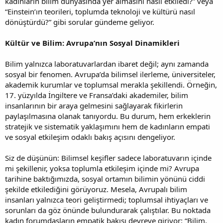
kadınların bilim dünyasında yer almasını nasıl etkiledi?” veya
“Einstein’ın teorileri, toplumda teknoloji ve kültürü nasıl
dönüştürdü?” gibi sorular gündeme geliyor.
Kültür ve Bilim: Avrupa’nın Sosyal Dinamikleri
Bilim yalnızca laboratuvarlardan ibaret değil; aynı zamanda
sosyal bir fenomen. Avrupa’da bilimsel ilerleme, üniversiteler,
akademik kurumlar ve toplumsal merakla şekillendi. Örneğin,
17. yüzyılda İngiltere ve Fransa’daki akademiler, bilim
insanlarının bir araya gelmesini sağlayarak fikirlerin
paylaşılmasına olanak tanıyordu. Bu durum, hem erkeklerin
stratejik ve sistematik yaklaşımını hem de kadınların empati
ve sosyal etkileşim odaklı bakış açısını dengeliyor.
Siz de düşünün: Bilimsel keşifler sadece laboratuvarın içinde
mi şekillenir, yoksa toplumla etkileşim içinde mi? Avrupa
tarihine baktığımızda, sosyal ortamın bilimin yönünü ciddi
şekilde etkilediğini görüyoruz. Mesela, Avrupalı bilim
insanları yalnızca teori geliştirmedi; toplumsal ihtiyaçları ve
sorunları da göz önünde bulundurarak çalıştılar. Bu noktada
kadın forumdaşların empatik bakışı devreye giriyor: “Bilim,