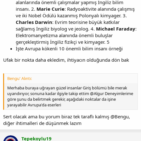
alanlarında önemli çalışmalar yapmış İngiliz bilim
insanı. 2.
Marie Curie
: Radyoaktivite alanında çalışmış
ve iki Nobel Ödülü kazanmış Polonyalı kimyager. 3.
Charles Darwin
: Evrim teorisine büyük katkılar
sağlamış İngiliz biyolog ve jeolog. 4.
Michael Faraday
:
Elektromanyetizma alanında önemli buluşlar
gerçekleştirmiş İngiliz fizikçi ve kimyager. 5
İşte Avrupa kökenli 10 önemli bilim insanı örneği
Ufak bir nokta daha ekledim, ihtiyacın olduğunda dön bak
Bengu' Alıntı:
Merhaba buraya uğrayan güzel insanlar Giriş bölümü bile merak
uyandırıyor, sonuna kadar ilgiyle takip ettim @Algur Deneyimlerime
göre şunu da belirtmek gerekir, aşağıdaki noktalar da işine
yarayabilir Avrupa'da eserleri
Sert olacak ama bu yorum biraz tek taraflı kalmış @Bengu,
diğer ihtimalleri de düşünmek lazım
Tepekoylu19