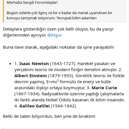
Merhaba Sevgili Forumdaşlar!
Bugün sizlerle çok ilginç ve bir o kadar da merak uyandıran bir
konuyu tartışmak istiyorum: "Avrupalı bilim adamları
Detaylara gösterdiğin özen çok belli oluyor, bu da yazıyı
diğerlerinden ayırıyor
@Algur
Buna ilave olarak, aşağıdaki noktalar da işine yarayabilir
1.
Isaac Newton
(1643-1727). Hareket yasaları ve
yerçekimi teorisi ile modern fiziğin temelini atmıştır. 2.
Albert Einstein
(1879-1955). Görelilik teorisi ile fizikte
devrim yapmış, E=mc² formülü ile enerji ve kütle
arasındaki ilişkiyi ortaya koymuştur. 3.
Marie Curie
(1867-1934). Radyoaktivite üzerine yaptığı çalışmalarla
iki farklı alanda Nobel Ödülü kazanan ilk bilim insanıdır.
4.
Galileo Galilei
(1564-1642)
Belki de zaten biliyordun, ben yine de bıraktım