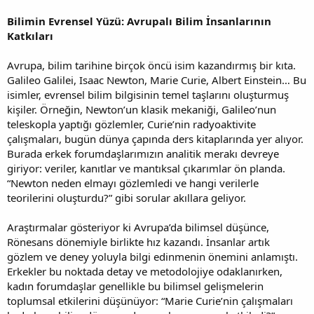
Bilimin Evrensel Yüzü: Avrupalı Bilim İnsanlarının
Katkıları
Avrupa, bilim tarihine birçok öncü isim kazandırmış bir kıta.
Galileo Galilei, Isaac Newton, Marie Curie, Albert Einstein… Bu
isimler, evrensel bilim bilgisinin temel taşlarını oluşturmuş
kişiler. Örneğin, Newton’un klasik mekaniği, Galileo’nun
teleskopla yaptığı gözlemler, Curie’nin radyoaktivite
çalışmaları, bugün dünya çapında ders kitaplarında yer alıyor.
Burada erkek forumdaşlarımızın analitik merakı devreye
giriyor: veriler, kanıtlar ve mantıksal çıkarımlar ön planda.
“Newton neden elmayı gözlemledi ve hangi verilerle
teorilerini oluşturdu?” gibi sorular akıllara geliyor.
Araştırmalar gösteriyor ki Avrupa’da bilimsel düşünce,
Rönesans dönemiyle birlikte hız kazandı. İnsanlar artık
gözlem ve deney yoluyla bilgi edinmenin önemini anlamıştı.
Erkekler bu noktada detay ve metodolojiye odaklanırken,
kadın forumdaşlar genellikle bu bilimsel gelişmelerin
toplumsal etkilerini düşünüyor: “Marie Curie’nin çalışmaları