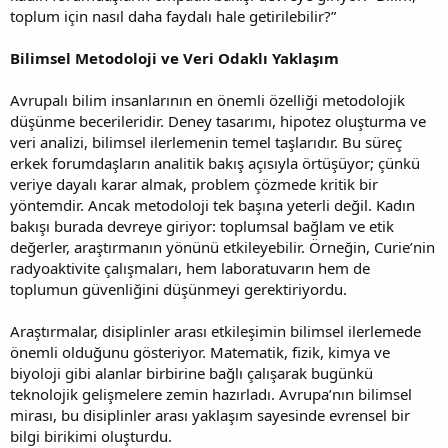
toplum için nasıl daha faydalı hale getirilebilir?”
Bilimsel Metodoloji ve Veri Odaklı Yaklaşım
Avrupalı bilim insanlarının en önemli özelliği metodolojik
düşünme becerileridir. Deney tasarımı, hipotez oluşturma ve
veri analizi, bilimsel ilerlemenin temel taşlarıdır. Bu süreç
erkek forumdaşların analitik bakış açısıyla örtüşüyor; çünkü
veriye dayalı karar almak, problem çözmede kritik bir
yöntemdir. Ancak metodoloji tek başına yeterli değil. Kadın
bakışı burada devreye giriyor: toplumsal bağlam ve etik
değerler, araştırmanın yönünü etkileyebilir. Örneğin, Curie’nin
radyoaktivite çalışmaları, hem laboratuvarın hem de
toplumun güvenliğini düşünmeyi gerektiriyordu.
Araştırmalar, disiplinler arası etkileşimin bilimsel ilerlemede
önemli olduğunu gösteriyor. Matematik, fizik, kimya ve
biyoloji gibi alanlar birbirine bağlı çalışarak bugünkü
teknolojik gelişmelere zemin hazırladı. Avrupa’nın bilimsel
mirası, bu disiplinler arası yaklaşım sayesinde evrensel bir
bilgi birikimi oluşturdu.