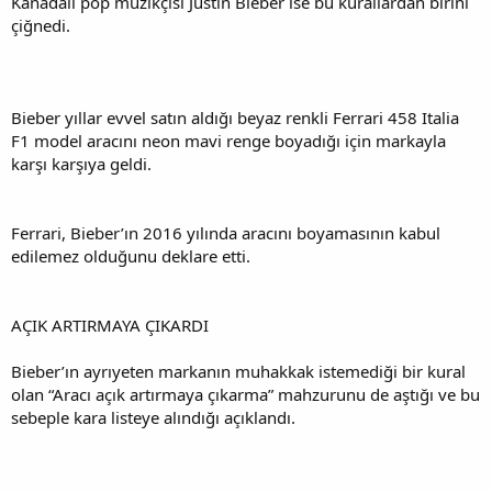
Kanadalı pop müzikçisi Justin Bieber ise bu kurallardan birini
i
çiğnedi.
Bieber yıllar evvel satın aldığı beyaz renkli Ferrari 458 Italia
F1 model aracını neon mavi renge boyadığı için markayla
karşı karşıya geldi.
Ferrari, Bieber’ın 2016 yılında aracını boyamasının kabul
edilemez olduğunu deklare etti.
AÇIK ARTIRMAYA ÇIKARDI
Bieber’ın ayrıyeten markanın muhakkak istemediği bir kural
olan “Aracı açık artırmaya çıkarma” mahzurunu de aştığı ve bu
sebeple kara listeye alındığı açıklandı.