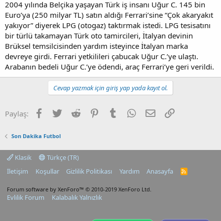
2004 yılında Belçika yaşayan Türk iş insanı Uğur C. 145 bin
Euro’ya (250 milyar TL) satın aldığı Ferrari’sine “Çok akaryakıt
yakıyor” diyerek LPG (otogaz) taktırmak istedi. LPG tesisatını
bir türlü takamayan Türk oto tamircileri, İtalyan devinin
Brüksel temsilcisinden yardım isteyince İtalyan marka
devreye girdi. Ferrari yetkilileri çabucak Uğur C.’ye ulaştı.
Arabanın bedeli Uğur C.’ye ödendi, araç Ferrari’ye geri verildi.
Cevap yazmak için giriş yap yada kayıt ol.
Facebook
Twitter
Reddit
Pinterest
Tumblr
WhatsApp
E-posta
Link
Paylaş:
Son Dakika Futbol
Klasik
Türkçe (TR)
İletişim
Koşullar
Gizlilik Politikası
Yardım
Anasayfa
R
S
S
Forum software by XenForo™
© 2010-2019 XenForo Ltd.
Evlilik Forum
Kalabalık Yalnızlık