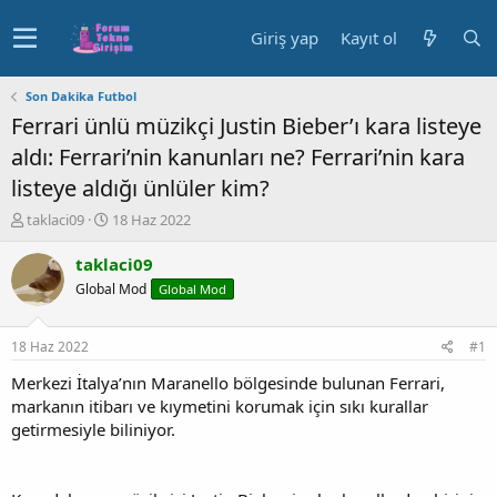
Giriş yap
Kayıt ol
Son Dakika Futbol
Ferrari ünlü müzikçi Justin Bieber’ı kara listeye
aldı: Ferrari’nin kanunları ne? Ferrari’nin kara
listeye aldığı ünlüler kim?
K
B
taklaci09
18 Haz 2022
o
a
n
ş
taklaci09
u
l
Global Mod
Global Mod
y
a
u
n
b
g
18 Haz 2022
#1
a
ı
ş
ç
Merkezi İtalya’nın Maranello bölgesinde bulunan Ferrari,
l
t
markanın itibarı ve kıymetini korumak için sıkı kurallar
a
a
getirmesiyle biliniyor.
t
r
a
i
n
h