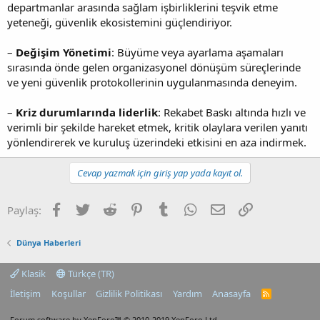
departmanlar arasında sağlam işbirliklerini teşvik etme
yeteneği, güvenlik ekosistemini güçlendiriyor.
–
Değişim Yönetimi
: Büyüme veya ayarlama aşamaları
sırasında önde gelen organizasyonel dönüşüm süreçlerinde
ve yeni güvenlik protokollerinin uygulanmasında deneyim.
–
Kriz durumlarında liderlik
: Rekabet Baskı altında hızlı ve
verimli bir şekilde hareket etmek, kritik olaylara verilen yanıtı
yönlendirerek ve kuruluş üzerindeki etkisini en aza indirmek.
Cevap yazmak için giriş yap yada kayıt ol.
Facebook
Twitter
Reddit
Pinterest
Tumblr
WhatsApp
E-posta
Link
Paylaş:
Dünya Haberleri
Klasik
Türkçe (TR)
İletişim
Koşullar
Gizlilik Politikası
Yardım
Anasayfa
R
S
S
Forum software by XenForo™
© 2010-2019 XenForo Ltd.