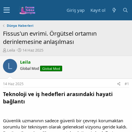
Giriş yap
Kayıt ol
Dünya Haberleri
Fissus'un evrimi. Örgütsel ortamın
derinlemesine anlaşılması
K
B
Leila
14 Haz 2025
o
a
n
ş
Leila
L
u
l
Global Mod
Global Mod
y
a
u
n
b
g
14 Haz 2025
#1
a
ı
ş
ç
Teknoloji ve iş hedefleri arasındaki hayati
l
t
bağlantı
a
a
t
r
a
i
n
h
Güvenlik uzmanının sadece güvenli bir çevreyi korumaktan
i
sorumlu bir teknisyen olarak geleneksel vizyonu geride kaldı.