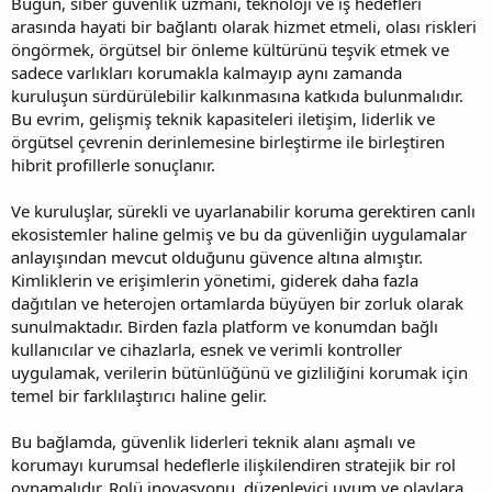
Bugün, siber güvenlik uzmanı, teknoloji ve iş hedefleri
arasında hayati bir bağlantı olarak hizmet etmeli, olası riskleri
öngörmek, örgütsel bir önleme kültürünü teşvik etmek ve
sadece varlıkları korumakla kalmayıp aynı zamanda
kuruluşun sürdürülebilir kalkınmasına katkıda bulunmalıdır.
Bu evrim, gelişmiş teknik kapasiteleri iletişim, liderlik ve
örgütsel çevrenin derinlemesine birleştirme ile birleştiren
hibrit profillerle sonuçlanır.
Ve kuruluşlar, sürekli ve uyarlanabilir koruma gerektiren canlı
ekosistemler haline gelmiş ve bu da güvenliğin uygulamalar
anlayışından mevcut olduğunu güvence altına almıştır.
Kimliklerin ve erişimlerin yönetimi, giderek daha fazla
dağıtılan ve heterojen ortamlarda büyüyen bir zorluk olarak
sunulmaktadır. Birden fazla platform ve konumdan bağlı
kullanıcılar ve cihazlarla, esnek ve verimli kontroller
uygulamak, verilerin bütünlüğünü ve gizliliğini korumak için
temel bir farklılaştırıcı haline gelir.
Bu bağlamda, güvenlik liderleri teknik alanı aşmalı ve
korumayı kurumsal hedeflerle ilişkilendiren stratejik bir rol
oynamalıdır. Rolü inovasyonu, düzenleyici uyum ve olaylara