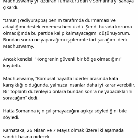
Madhuswamy'yi kızdıran Tumakuru'dan V Somanna'yı sahaya
çıkardı.
“Onun (Yediyurappa) benim tarafımda durmaması ve
adaylığımı desteklememesi beni üzdü. Şimdi burada koruma
olmadığında bu partide kalıp kalmayacağımı düşünüyorum.
Bundan sonra ne yapacağımı işçilerimle tartışacağım. dedi
Madhuswamy.
Ancak kendisi, “Kongrenin güvenli bir bölge olmadığını”
kaydetti.
Madhuswamy, “Kamusal hayatta liderler arasında kafa
karışıklığı olduğunda, yalnızca insanlar daha iyi karar verebilir.
Bir toplantı düzenleyip onlara bundan sonra ne yapacaklarını
soracağım” dedi.
Hatta Somanna için çalışmayacağını açıkça söylediğini bile
söyledi.
Karnataka, 26 Nisan ve 7 Mayıs olmak üzere iki aşamada
sandık başına gidecek.