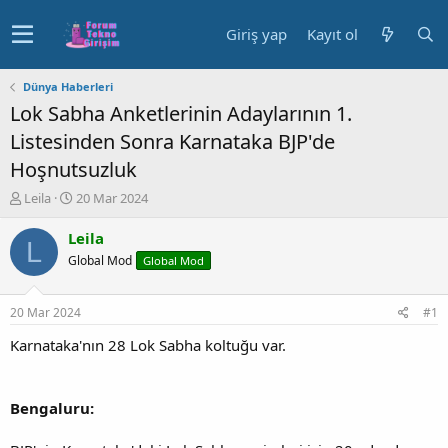
Giriş yap
Kayıt ol
Dünya Haberleri
Lok Sabha Anketlerinin Adaylarının 1.
Listesinden Sonra Karnataka BJP'de
Hoşnutsuzluk
K
B
Leila
20 Mar 2024
o
a
n
ş
Leila
L
u
l
Global Mod
Global Mod
y
a
u
n
b
g
20 Mar 2024
#1
a
ı
ş
ç
Karnataka'nın 28 Lok Sabha koltuğu var.
l
t
a
a
t
r
Bengaluru:
a
i
n
h