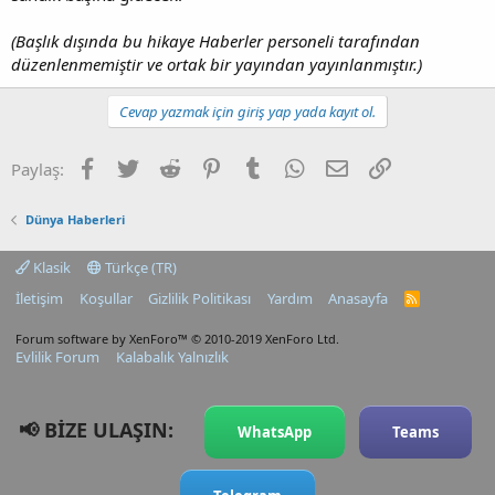
(Başlık dışında bu hikaye Haberler personeli tarafından
düzenlenmemiştir ve ortak bir yayından yayınlanmıştır.)
Cevap yazmak için giriş yap yada kayıt ol.
Facebook
Twitter
Reddit
Pinterest
Tumblr
WhatsApp
E-posta
Link
Paylaş:
Dünya Haberleri
Klasik
Türkçe (TR)
İletişim
Koşullar
Gizlilik Politikası
Yardım
Anasayfa
R
S
S
Forum software by XenForo™
© 2010-2019 XenForo Ltd.
Evlilik Forum
Kalabalık Yalnızlık
📢 BİZE ULAŞIN:
WhatsApp
Teams