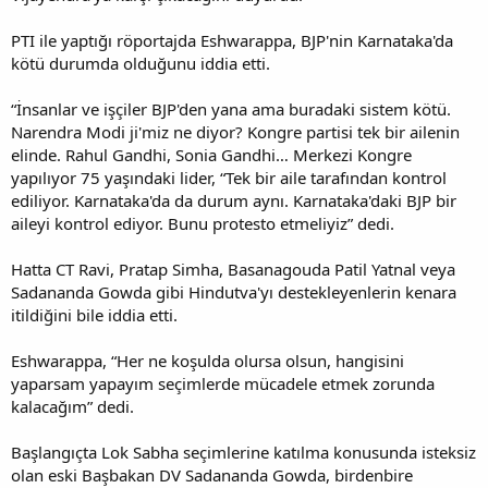
PTI ile yaptığı röportajda Eshwarappa, BJP'nin Karnataka'da
kötü durumda olduğunu iddia etti.
“İnsanlar ve işçiler BJP'den yana ama buradaki sistem kötü.
Narendra Modi ji'miz ne diyor? Kongre partisi tek bir ailenin
elinde. Rahul Gandhi, Sonia Gandhi… Merkezi Kongre
yapılıyor 75 yaşındaki lider, “Tek bir aile tarafından kontrol
ediliyor. Karnataka'da da durum aynı. Karnataka'daki BJP bir
aileyi kontrol ediyor. Bunu protesto etmeliyiz” dedi.
Hatta CT Ravi, Pratap Simha, Basanagouda Patil Yatnal veya
Sadananda Gowda gibi Hindutva'yı destekleyenlerin kenara
itildiğini bile iddia etti.
Eshwarappa, “Her ne koşulda olursa olsun, hangisini
yaparsam yapayım seçimlerde mücadele etmek zorunda
kalacağım” dedi.
Başlangıçta Lok Sabha seçimlerine katılma konusunda isteksiz
olan eski Başbakan DV Sadananda Gowda, birdenbire