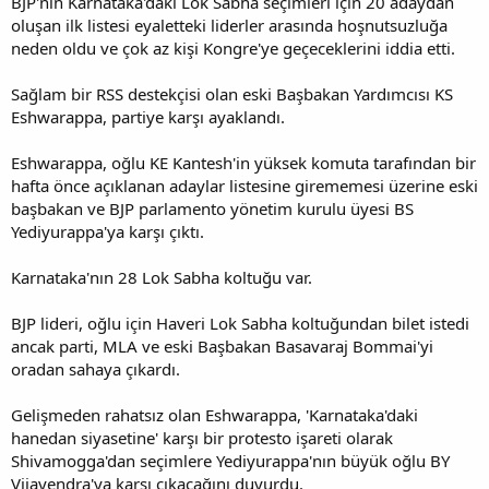
BJP'nin Karnataka'daki Lok Sabha seçimleri için 20 adaydan
i
oluşan ilk listesi eyaletteki liderler arasında hoşnutsuzluğa
neden oldu ve çok az kişi Kongre'ye geçeceklerini iddia etti.
Sağlam bir RSS destekçisi olan eski Başbakan Yardımcısı KS
Eshwarappa, partiye karşı ayaklandı.
Eshwarappa, oğlu KE Kantesh'in yüksek komuta tarafından bir
hafta önce açıklanan adaylar listesine girememesi üzerine eski
başbakan ve BJP parlamento yönetim kurulu üyesi BS
Yediyurappa'ya karşı çıktı.
Karnataka'nın 28 Lok Sabha koltuğu var.
BJP lideri, oğlu için Haveri Lok Sabha koltuğundan bilet istedi
ancak parti, MLA ve eski Başbakan Basavaraj Bommai'yi
oradan sahaya çıkardı.
Gelişmeden rahatsız olan Eshwarappa, 'Karnataka'daki
hanedan siyasetine' karşı bir protesto işareti olarak
Shivamogga'dan seçimlere Yediyurappa'nın büyük oğlu BY
Vijayendra'ya karşı çıkacağını duyurdu.