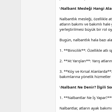
\
Nalbant Mesleği Hangi Alan
Nalbantlık mesleği, özellikle 
atların bakımı ve bakımlı hale g
yerleştirilmesi büyük bir rol 
Bugün, nalbantlık hala bazı al
1. **Binicilik**: Özellikle atl
2. **At Yarışları**: Yarış atl
3. **Köy ve Kırsal Alanlarda**:
bakımlarına yönelik hizmetler 
\
Nalbant Ne Denir? İlgili So
1. **Nalbantlar Ne İş Yapar?**
Nalbantlar, atların ayak bakımın