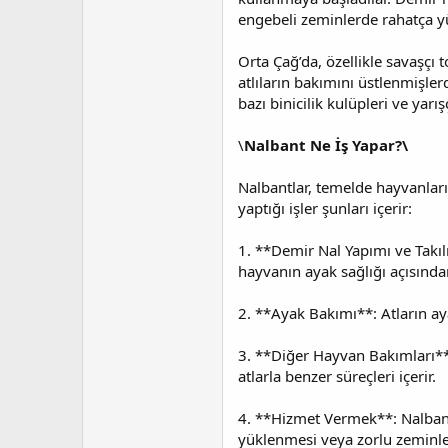
engebeli zeminlerde rahatça y
Orta Çağ’da, özellikle savaşçı
atlıların bakımını üstlenmişler
bazı binicilik kulüpleri ve yarı
\
Nalbant Ne İş Yapar?\
Nalbantlar, temelde hayvanları
yaptığı işler şunları içerir:
1. **Demir Nal Yapımı ve Takıl
hayvanın ayak sağlığı açısınd
2. **Ayak Bakımı**: Atların aya
3. **Diğer Hayvan Bakımları**: 
atlarla benzer süreçleri içerir.
4. **Hizmet Vermek**: Nalbantl
yüklenmesi veya zorlu zeminler