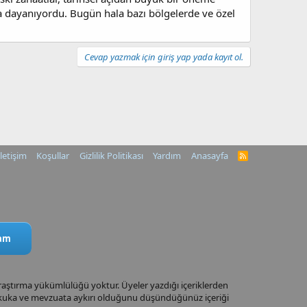
na dayanıyordu. Bugün hala bazı bölgelerde ve özel
Cevap yazmak için giriş yap yada kayıt ol.
İletişim
Koşullar
Gizlilik Politikası
Yardım
Anasayfa
R
S
S
ram
araştırma yükümlülüğü yoktur. Üyeler yazdığı içeriklerden
 Hukuka ve mevzuata aykırı olduğunu düşündüğünüz içeriği