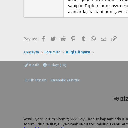
sahiptir. Toplumların sosyo-ek
alanlarda, nalbantların işlevi 
Facebook
Twitter
Reddit
Pinterest
Tumblr
WhatsApp
E-posta
Link
Paylaş:
Anasayfa
Forumlar
Bilgi Dünyası
Klasik
Türkçe (TR)
Evlilik Forum
Kalabalık Yalnızlık
📢 Bİ
Yasal Uyarı: Forum Sitemiz; 5651 Sayılı Kanun kapsamında BTK t
sorumludur ve siteye üye olmak ile bu sorumluluğu kabul etmi