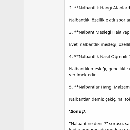
2. **Nalbantlık Hangi Alanlard
Nalbantlık, özellikle atlı sporla
3. **Nalbant Mesleği Hala Yap
Evet, nalbantlık mesleği, özell
4. **Nalbantlık Nasıl Öğrenilir
Nalbantlık mesleği, genellikle
verilmektedir.
5. **Nalbantlar Hangi Malzeme
Nalbantlar, demir, çekiç, nal t
\
Sonuç\
"Nalbant ne denir?" sorusu, sa
kadar günümüzde modern makinel