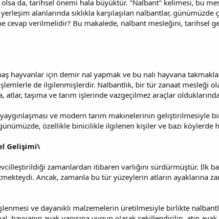
olsa da, tarihsel önemi hala büyüktür. "Nalbant" kelimesi, bu mesl
 yerleşim alanlarında sıklıkla karşılaşılan nalbantlar, günümüzde 
e cevap verilmelidir? Bu makalede, nalbant mesleğini, tarihsel ge
baş hayvanlar için demir nal yapmak ve bu nalı hayvana takmakla gör
işlemlerle de ilgilenmişlerdir. Nalbantlık, bir tür zanaat mesleği ol
, atlar, taşıma ve tarım işlerinde vazgeçilmez araçlar olduklarınd
aygınlaşması ve modern tarım makinelerinin geliştirilmesiyle bir
günümüzde, özellikle binicilikle ilgilenen kişiler ve bazı köylerde 
l Gelişimi\
 evcilleştirildiği zamanlardan itibaren varlığını sürdürmüştür. İlk 
tmekteydi. Ancak, zamanla bu tür yüzeylerin atların ayaklarına z
işlenmesi ve dayanıklı malzemelerin üretilmesiyle birlikte nalbantl
l, hayvanın ayak yapısına uygun olarak şekillendirilip, atın ayak t