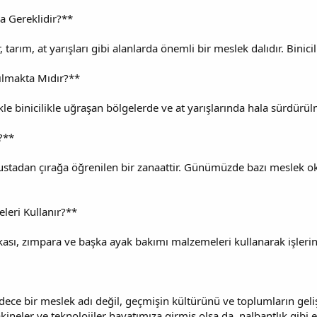
a Gereklidir?**
r, tarım, at yarışları gibi alanlarda önemli bir meslek dalıdır. Binici
ılmakta Mıdır?**
ikle binicilikle uğraşan bölgelerde ve at yarışlarında hala sürdürül
?**
 ustadan çırağa öğrenilen bir zanaattir. Günümüzde bazı meslek o
leri Kullanır?**
okası, zımpara ve başka ayak bakımı malzemeleri kullanarak işlerin
dece bir meslek adı değil, geçmişin kültürünü ve toplumların geli
er ve teknolojiler hayatımıza girmiş olsa da, nalbantlık gibi es