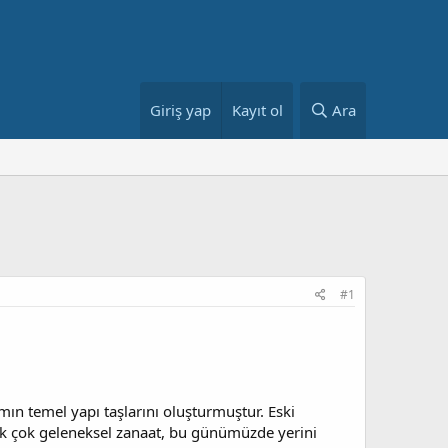
Giriş yap
Kayıt ol
Ara
#1
n temel yapı taşlarını oluşturmuştur. Eski
pek çok geleneksel zanaat, bu günümüzde yerini