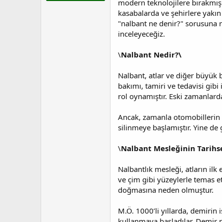
modern teknolojilere bırakmış 
t
r
a
i
kasabalarda ve şehirlere yakın
n
h
"nalbant ne denir?" sorusuna n
i
inceleyeceğiz.
\
Nalbant Nedir?\
Nalbant, atlar ve diğer büyük 
bakımı, tamiri ve tedavisi gibi 
rol oynamıştır. Eski zamanlarda
Ancak, zamanla otomobillerin y
silinmeye başlamıştır. Yine de 
\
Nalbant Mesleğinin Tarihse
Nalbantlık mesleği, atların ilk
ve çim gibi yüzeylerle temas e
doğmasına neden olmuştur.
M.Ö. 1000’li yıllarda, demirin 
kullanmaya başladılar. Demir na