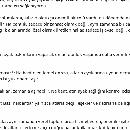
ürümeleri sağlanıyordu.
 toplumlarda, atların oldukça önemli bir rolü vardı. Bu dönemde na
dir. Nalbantlık, sadece bir zanaat olarak değil, aynı zamanda bir s
şçılık alanlarında, özel olarak üretilen nallar, sadece işlevsel değil,
n ayak bakımlarını yaparak onları günlük yaşamda daha verimli ku
ması**: Nalbantın en temel görevi, atların ayaklarına uygun demir 
an büyük önem taşır.
kları, zamanla aşınabilir. Nalbant, atın ayak sağlığını kontrol eder
Bazı nalbantlar, yalnızca atlarla değil, eşekler ve katırlarla da il
ar, aynı zamanda yerel toplumlarda hizmet veren, önemli kişilerdi
de atların ilerlemesi için doğru nallar kullanmak kritik bir öneme 