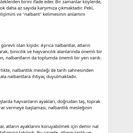
eklerden birini ifade eder. Bir zamanlar köylerde,
çok daha az sayıda karşımıza çıkmaktadır. Peki,
lişimini ve "nalbant" kelimesinin anlamını
evli olan kişidir. Ayrıca nalbantlar, atların
arak, binicilik ve hayvancılık alanlarında önemli bir
an, nalbantların da toplumda önemli bir yeri vardı.
likte, nalbantlık mesleği de tarih sahnesinden
hala nalbantlara ihtiyaç duyulmaktadır.
başlarda hayvanların ayakları, doğrudan taş, toprak
arar vermeye başlaması, nalbantlık mesleğinin
ar, atların ayaklarını koruyabilmek için demir nal
abanına takılırdı. Bu sayede, atların taşlık ve