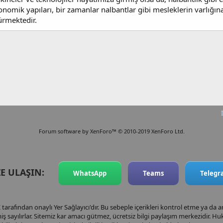
onomik yapıları, bir zamanlar nalbantlar gibi mesleklerin varlığı
sürmektedir.
Forum software by XenForo™
© 2010-2019 XenForo Ltd.
ZE ULAŞIN:
WhatsApp
Teams
Teleg
arafından onaylı Yer Sağlayıcı'dır. Bu sebeple içerikleri kontrol etme ya da 
ş sayılırlar. Sitemiz kar amacı gütmez, ücretsiz bilgi paylaşım merkezidir.