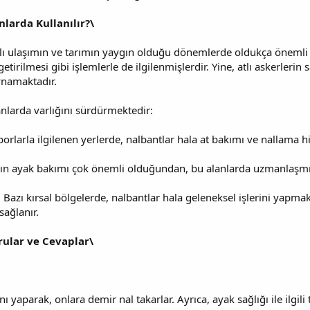
larda Kullanılır?\
atlı ulaşımın ve tarımın yaygın olduğu dönemlerde oldukça önemli 
etirilmesi gibi işlemlerle de ilgilenmişlerdir. Yine, atlı askerlerin
oynamaktadır.
anlarda varlığını sürdürmektedir:
ı sporlarla ilgilenen yerlerde, nalbantlar hala at bakımı ve nallama 
arının ayak bakımı çok önemli olduğundan, bu alanlarda uzmanlaşm
 Bazı kırsal bölgelerde, nalbantlar hala geleneksel işlerini yapma
sağlanır.
rular ve Cevaplar\
ı yaparak, onlara demir nal takarlar. Ayrıca, ayak sağlığı ile ilgili