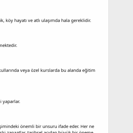
lik, köy hayatı ve atlı ulaşımda hala gereklidir.
mektedir.
kullarında veya özel kurslarda bu alanda eğitim
i yaparlar.
şimindeki önemli bir unsuru ifade eder. Her ne
ki zanaatlar, tarihsel açıdan büyük bir öneme