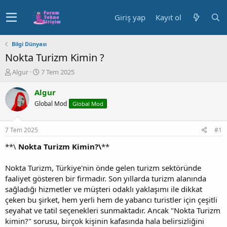
Giriş yap
Kayıt ol
Bilgi Dünyası
Nokta Turizm Kimin ?
K
B
Algur
7 Tem 2025
o
a
n
ş
Algur
u
l
Global Mod
Global Mod
y
a
u
n
b
g
7 Tem 2025
#1
a
ı
ş
ç
**\
Nokta Turizm Kimin?\
**
l
t
a
a
Nokta Turizm, Türkiye'nin önde gelen turizm sektöründe
t
r
faaliyet gösteren bir firmadır. Son yıllarda turizm alanında
a
i
sağladığı hizmetler ve müşteri odaklı yaklaşımı ile dikkat
n
h
çeken bu şirket, hem yerli hem de yabancı turistler için çeşitli
i
seyahat ve tatil seçenekleri sunmaktadır. Ancak "Nokta Turizm
kimin?" sorusu, birçok kişinin kafasında hala belirsizliğini