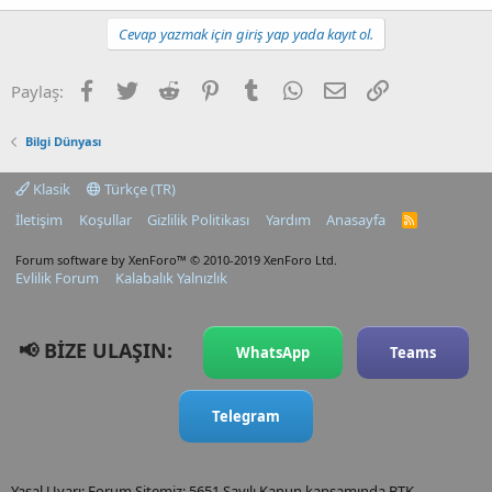
Cevap yazmak için giriş yap yada kayıt ol.
Facebook
Twitter
Reddit
Pinterest
Tumblr
WhatsApp
E-posta
Link
Paylaş:
Bilgi Dünyası
Klasik
Türkçe (TR)
İletişim
Koşullar
Gizlilik Politikası
Yardım
Anasayfa
R
S
S
Forum software by XenForo™
© 2010-2019 XenForo Ltd.
Evlilik Forum
Kalabalık Yalnızlık
📢 BİZE ULAŞIN:
WhatsApp
Teams
Telegram
Yasal Uyarı: Forum Sitemiz; 5651 Sayılı Kanun kapsamında BTK