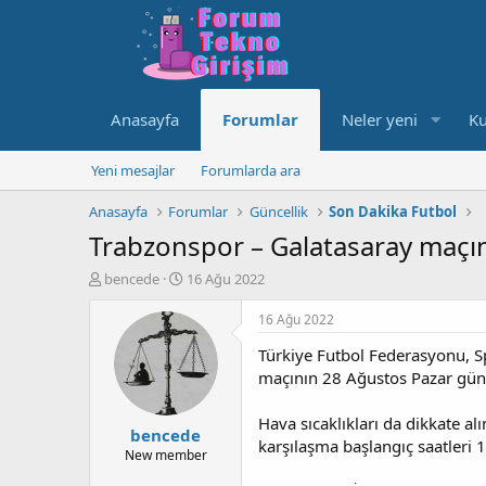
Anasayfa
Forumlar
Neler yeni
Ku
Yeni mesajlar
Forumlarda ara
Anasayfa
Forumlar
Güncellik
Son Dakika Futbol
Trabzonspor – Galatasaray maçının
K
B
bencede
16 Ağu 2022
o
a
n
ş
16 Ağu 2022
u
l
Türkiye Futbol Federasyonu, Spo
y
a
u
n
maçının 28 Ağustos Pazar günü
b
g
a
ı
Hava sıcaklıkları da dikkate alı
bencede
ş
ç
karşılaşma başlangıç saatleri 
l
t
New member
a
a