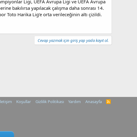
Şampiyonlar Ligi, UEFA Avrupa Ligi ve UEFA Avrupa
rine bakılırsa yapılacak çalışma daha sonrası 14.
Toto Harika Lig’e orta verileceğinin altı çizildi.
Cevap yazmak için giriş yap yada kayıt ol.
İletişim
Koşullar
Gizlilik Politikası
Yardım
Anasayfa
R
S
S