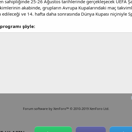
ken sahipliğinde 25-26 Ağustos tarihlerinde gerçekleşecek UEFA 
kimlerinin akabinde, grupların Avrupa Kupalarındaki maç takvimle
edileceği ve 14. hafta daha sonrasında Dünya Kupası niçiniyle Spor 
a programı şöyle:
Forum software by XenForo™
© 2010-2019 XenForo Ltd.