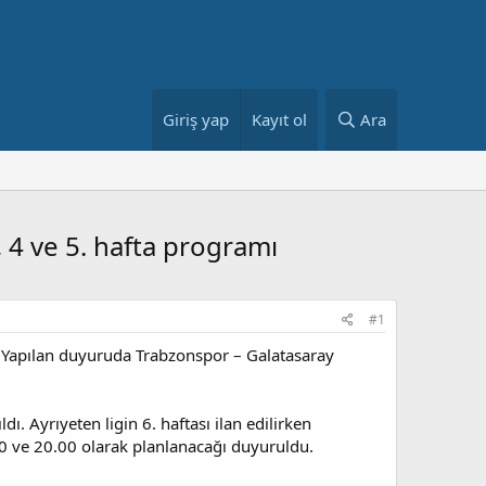
Giriş yap
Kayıt ol
Ara
, 4 ve 5. hafta programı
#1
ti. Yapılan duyuruda Trabzonspor – Galatasaray
dı. Ayrıyeten ligin 6. haftası ilan edilirken
.00 ve 20.00 olarak planlanacağı duyuruldu.