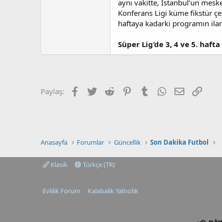
aynı vakitte, İstanbul’un mes
t
r
a
i
Konferans Ligi küme fikstür çe
n
h
haftaya kadarki programın ilan 
i
Süper Lig’de 3, 4 ve 5. haft
Facebook
Twitter
Reddit
Pinterest
Tumblr
WhatsApp
E-posta
Link
Paylaş:
Anasayfa
Forumlar
Güncellik
Son Dakika Futbol
Klasik
Türkçe (TR)
Evlilik Forum
Kalabalık Yalnızlık