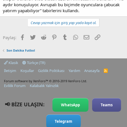
aydır konuşuluyor. Avrupalı bu biçimde oyunculara çabucak
yatırım yapabiliyor” tabirlerini kullandı.
Cevap yazmak için giriş yap yada kayıt ol.
Facebook
Twitter
Reddit
Pinterest
Tumblr
WhatsApp
E-posta
Link
Paylaş:
Son Dakika Futbol
Klasik
Türkçe (TR)
İletişim
Koşullar
Gizlilik Politikası
Yardım
Anasayfa
R
S
S
Forum software by XenForo™
© 2010-2019 XenForo Ltd.
Evlilik Forum
Kalabalık Yalnızlık
📢 BİZE ULAŞIN:
WhatsApp
Teams
Telegram