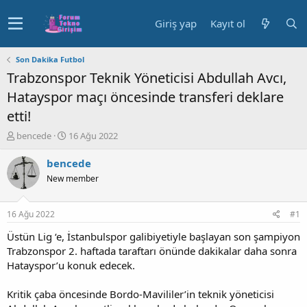
Giriş yap
Kayıt ol
Son Dakika Futbol
Trabzonspor Teknik Yöneticisi Abdullah Avcı,
Hatayspor maçı öncesinde transferi deklare
etti!
K
B
bencede
16 Ağu 2022
o
a
n
ş
bencede
u
l
New member
y
a
u
n
b
g
16 Ağu 2022
#1
a
ı
ş
ç
Üstün Lig ‘e, İstanbulspor galibiyetiyle başlayan son şampiyon
l
t
Trabzonspor 2. haftada taraftarı önünde dakikalar daha sonra
a
a
Hatayspor’u konuk edecek.
t
r
a
i
Kritik çaba öncesinde Bordo-Mavililer’in teknik yöneticisi
n
h