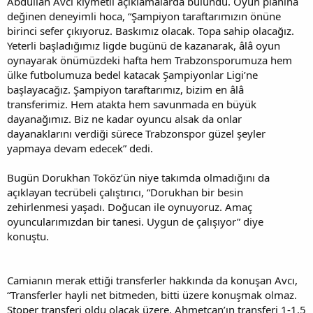
Abdullah Avcı kıymetli açıklamalarda bulundu. Oyun planına
i
değinen deneyimli hoca, “Şampiyon taraftarımızın önüne
birinci sefer çıkıyoruz. Baskımız olacak. Topa sahip olacağız.
Yeterli başladığımız ligde bugünü de kazanarak, âlâ oyun
oynayarak önümüzdeki hafta hem Trabzonsporumuza hem
ülke futbolumuza bedel katacak Şampiyonlar Ligi’ne
başlayacağız. Şampiyon taraftarımız, bizim en âlâ
transferimiz. Hem atakta hem savunmada en büyük
dayanağımız. Biz ne kadar oyuncu alsak da onlar
dayanaklarını verdiği sürece Trabzonspor güzel şeyler
yapmaya devam edecek” dedi.
Bugün Dorukhan Toköz’ün niye takımda olmadığını da
açıklayan tecrübeli çalıştırıcı, “Dorukhan bir besin
zehirlenmesi yaşadı. Doğucan ile oynuyoruz. Amaç
oyuncularımızdan bir tanesi. Uygun de çalışıyor” diye
konuştu.
Camianın merak ettiği transferler hakkında da konuşan Avcı,
“Transferler hayli net bitmeden, bitti üzere konuşmak olmaz.
Stoper transferi oldu olacak üzere. Ahmetcan’ın transferi 1-1.5