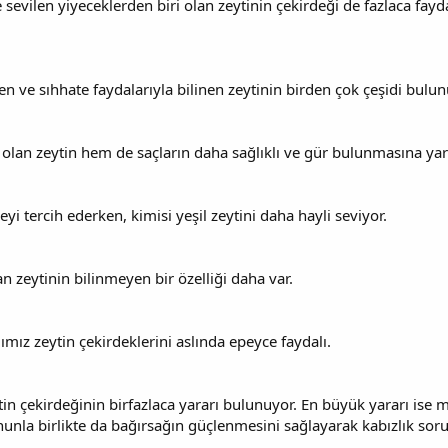
e sevilen yiyeceklerden biri olan zeytinin çekirdeği de fazlaca fay
ilen ve sıhhate faydalarıyla bilinen zeytinin birden çok çeşidi bulun
 olan zeytin hem de saçların daha sağlıklı ve gür bulunmasına yar
yi tercih ederken, kimisi yeşil zeytini daha hayli seviyor.
an zeytinin bilinmeyen bir özelliği daha var.
mız zeytin çekirdeklerini aslında epeyce faydalı.
tin çekirdeğinin birfazlaca yararı bulunuyor. En büyük yararı ise
nunla birlikte da bağırsağın güçlenmesini sağlayarak kabızlık soru