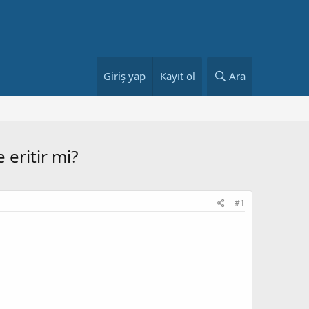
Giriş yap
Kayıt ol
Ara
 eritir mi?
#1