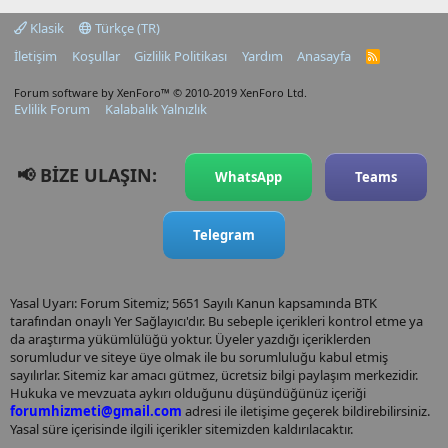
Klasik
Türkçe (TR)
İletişim
Koşullar
Gizlilik Politikası
Yardım
Anasayfa
R
S
S
Forum software by XenForo™
© 2010-2019 XenForo Ltd.
Evlilik Forum
Kalabalık Yalnızlık
📢 BİZE ULAŞIN:
WhatsApp
Teams
Telegram
Yasal Uyarı: Forum Sitemiz; 5651 Sayılı Kanun kapsamında BTK
tarafından onaylı Yer Sağlayıcı'dır. Bu sebeple içerikleri kontrol etme ya
da araştırma yükümlülüğü yoktur. Üyeler yazdığı içeriklerden
sorumludur ve siteye üye olmak ile bu sorumluluğu kabul etmiş
sayılırlar. Sitemiz kar amacı gütmez, ücretsiz bilgi paylaşım merkezidir.
Hukuka ve mevzuata aykırı olduğunu düşündüğünüz içeriği
forumhizmeti@gmail.com
adresi ile iletişime geçerek bildirebilirsiniz.
Yasal süre içerisinde ilgili içerikler sitemizden kaldırılacaktır.