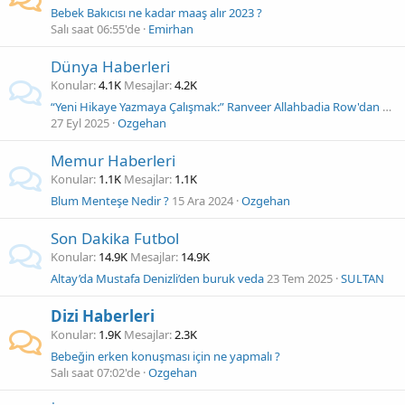
Bebek Bakıcısı ne kadar maaş alır 2023 ?
Salı saat 06:55'de
Emirhan
Dünya Haberleri
Konular
4.1K
Mesajlar
4.2K
“Yeni Hikaye Yazmaya Çalışmak:” Ranveer Allahbadia Row'dan sonra podcast'e devam ediyor
27 Eyl 2025
Ozgehan
Memur Haberleri
Konular
1.1K
Mesajlar
1.1K
Blum Menteşe Nedir ?
15 Ara 2024
Ozgehan
Son Dakika Futbol
Konular
14.9K
Mesajlar
14.9K
Altay’da Mustafa Denizli’den buruk veda
23 Tem 2025
SULTAN
Dizi Haberleri
Konular
1.9K
Mesajlar
2.3K
Bebeğin erken konuşması için ne yapmalı ?
Salı saat 07:02'de
Ozgehan