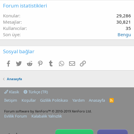
Forum istatistikleri
Konular
29,286
Mesajlar
30,821
Kullanıcılar
35
Son üye
Bengu
Sosyal bağlar
Facebook
Twitter
Reddit
Pinterest
Tumblr
WhatsApp
E-posta
Link
Anasayfa
Klasik
Türkçe (TR)
İletişim
Koşullar
Gizlilik Politikası
Yardım
Anasayfa
R
S
S
Forum software by XenForo™
© 2010-2019 XenForo Ltd.
Evlilik Forum
Kalabalık Yalnızlık