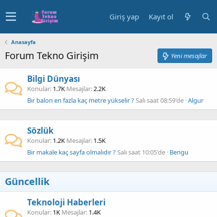
Giriş yap
Kayıt ol
Anasayfa
Forum Tekno Girişim
Yeni mesajlar
Bilgi Dünyası
Konular
1.7K
Mesajlar
2.2K
Bir balon en fazla kaç metre yükselir ?
Salı saat 08:59'de
Algur
Sözlük
Konular
1.2K
Mesajlar
1.5K
Bir makale kaç sayfa olmalıdır ?
Salı saat 10:05'de
Bengu
Güncellik
Teknoloji Haberleri
Konular
1K
Mesajlar
1.4K