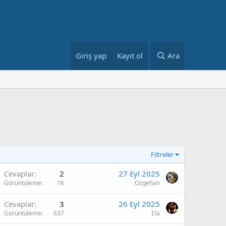
Giriş yap
Kayıt ol
Ara
Filtreler
Cevaplar
2
27 Eyl 2025
Görüntüleme
1K
Ozgehan
Cevaplar
3
26 Eyl 2025
Görüntüleme
637
Ela