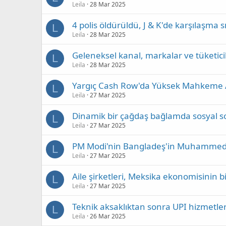
Leila
28 Mar 2025
4 polis öldürüldü, J & K'de karşılaşma 
L
Leila
28 Mar 2025
Geleneksel kanal, markalar ve tüketicile
L
Leila
28 Mar 2025
Yargıç Cash Row'da Yüksek Mahkeme 
L
Leila
27 Mar 2025
Dinamik bir çağdaş bağlamda sosyal s
L
Leila
27 Mar 2025
PM Modi'nin Bangladeş'in Muhammed
L
Leila
27 Mar 2025
Aile şirketleri, Meksika ekonomisinin bi
L
Leila
27 Mar 2025
Teknik aksaklıktan sonra UPI hizmetleri 
L
Leila
26 Mar 2025