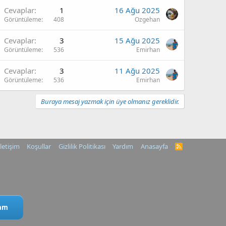
Cevaplar
1
16 Ağu 2025
Görüntüleme
408
Ozgehan
Cevaplar
3
15 Ağu 2025
Görüntüleme
536
Emirhan
Cevaplar
3
11 Ağu 2025
Görüntüleme
536
Emirhan
Buraya mesaj yazmak için üye olmanız gereklidir.
İletişim
Koşullar
Gizlilik Politikası
Yardım
Anasayfa
R
S
S
ram