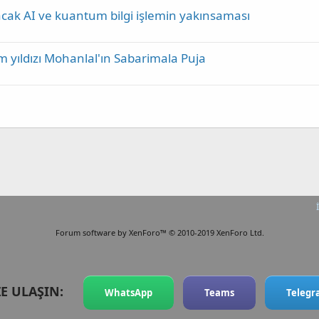
ak AI ve kuantum bilgi işlemin yakınsaması
yıldızı Mohanlal'ın Sabarimala Puja
Forum software by XenForo™
© 2010-2019 XenForo Ltd.
ZE ULAŞIN:
WhatsApp
Teams
Teleg