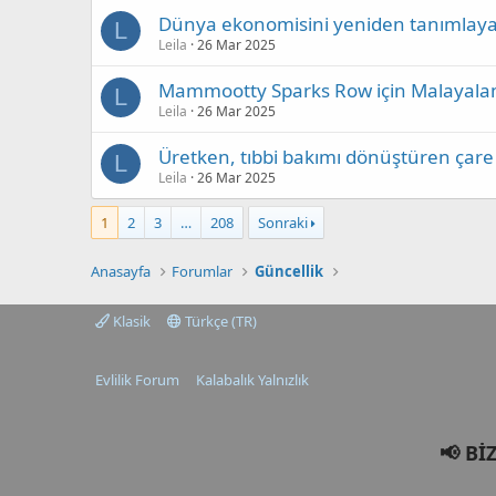
Dünya ekonomisini yeniden tanımlayac
L
Leila
26 Mar 2025
Mammootty Sparks Row için Malayalam 
L
Leila
26 Mar 2025
Üretken, tıbbi bakımı dönüştüren çare
L
Leila
26 Mar 2025
1
2
3
…
208
Sonraki
Anasayfa
Forumlar
Güncellik
Klasik
Türkçe (TR)
Evlilik Forum
Kalabalık Yalnızlık
📢 Bİ