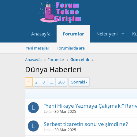
Anasayfa
Forumlar
Neler yeni
Ku
Yeni mesajlar
Forumlarda ara
Anasayfa
Forumlar
Güncellik
Dünya Haberleri
1
2
3
…
208
Sonraki
“Yeni Hikaye Yazmaya Çalışmak:” Ranv
L
Leila
30 Mar 2025
Serbest ticaretin sonu ve şimdi ne?
L
Leila
30 Mar 2025