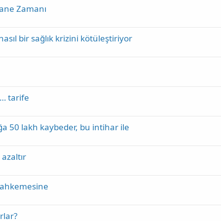
shane Zamanı
nasıl bir sağlık krizini kötüleştiriyor
… tarife
ğa 50 lakh kaybeder, bu intihar ile
azaltır
Mahkemesine
rlar?