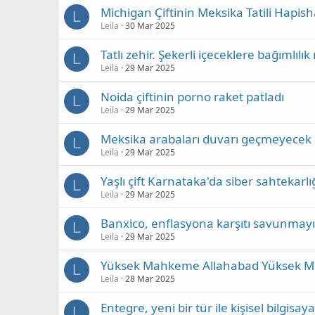
Michigan Çiftinin Meksika Tatili Hapi
L
Leila
30 Mar 2025
Tatlı zehir. Şekerli içeceklere bağımlılık 
L
Leila
29 Mar 2025
Noida çiftinin porno raket patladı
L
Leila
29 Mar 2025
Meksika arabaları duvarı geçmeyecek 
L
Leila
29 Mar 2025
Yaşlı çift Karnataka'da siber sahtekarlı
L
Leila
29 Mar 2025
Banxico, enflasyona karşıtı savunmayı 
L
Leila
29 Mar 2025
Yüksek Mahkeme Allahabad Yüksek 
L
Leila
28 Mar 2025
Entegre, yeni bir tür ile kişisel bilgisaya
L