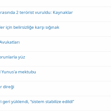
sırasında 2 terörist vuruldu: Kaynaklar
r için belirsizliğe karşı sığınak
Avukatları
orunlarla yüz
 Yunus'a mektubu
r direği
geri yüklendi, “sistem stabilize edildi”