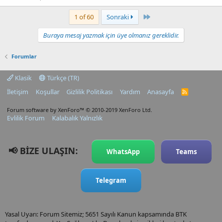
Last
1 of 60
Sonraki
Buraya mesaj yazmak için üye olmanız gereklidir.
Forumlar
Klasik
Türkçe (TR)
İletişim
Koşullar
Gizlilik Politikası
Yardım
Anasayfa
R
S
S
Forum software by XenForo™
© 2010-2019 XenForo Ltd.
Evlilik Forum
Kalabalık Yalnızlık
📢 BİZE ULAŞIN:
WhatsApp
Teams
Telegram
Yasal Uyarı: Forum Sitemiz; 5651 Sayılı Kanun kapsamında BTK