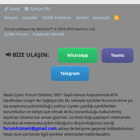
Klasik
Türkçe (TR)
İletişim
Koşullar
Gizlilik Politikası
Yardım
Anasayfa
R
S
S
Forum software by XenForo™
© 2010-2019 XenForo Ltd.
Evlilik Forum
Kalabalık Yalnızlık
📢 BİZE ULAŞIN:
WhatsApp
Teams
Telegram
Yasal Uyarı: Forum Sitemiz; 5651 Sayılı Kanun kapsamında BTK
tarafından onaylı Yer Sağlayıcı'dır. Bu sebeple içerikleri kontrol etme ya
da araştırma yükümlülüğü yoktur. Üyeler yazdığı içeriklerden
sorumludur ve siteye üye olmak ile bu sorumluluğu kabul etmiş
sayılırlar. Sitemiz kar amacı gütmez, ücretsiz bilgi paylaşım merkezidir.
Hukuka ve mevzuata aykırı olduğunu düşündüğünüz içeriği
forumhizmeti@gmail.com
adresi ile iletişime geçerek bildirebilirsiniz.
Yasal süre içerisinde ilgili içerikler sitemizden kaldırılacaktır.