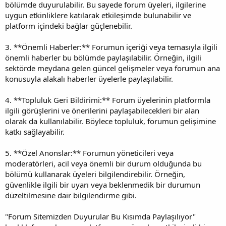
bölümde duyurulabilir. Bu sayede forum üyeleri, ilgilerine
uygun etkinliklere katılarak etkileşimde bulunabilir ve
platform içindeki bağlar güçlenebilir.
3. **Önemli Haberler:** Forumun içeriği veya temasıyla ilgili
önemli haberler bu bölümde paylaşılabilir. Örneğin, ilgili
sektörde meydana gelen güncel gelişmeler veya forumun ana
konusuyla alakalı haberler üyelerle paylaşılabilir.
4. **Topluluk Geri Bildirimi:** Forum üyelerinin platformla
ilgili görüşlerini ve önerilerini paylaşabilecekleri bir alan
olarak da kullanılabilir. Böylece topluluk, forumun gelişimine
katkı sağlayabilir.
5. **Özel Anonslar:** Forumun yöneticileri veya
moderatörleri, acil veya önemli bir durum olduğunda bu
bölümü kullanarak üyeleri bilgilendirebilir. Örneğin,
güvenlikle ilgili bir uyarı veya beklenmedik bir durumun
düzeltilmesine dair bilgilendirme gibi.
"Forum Sitemizden Duyurular Bu Kısımda Paylaşılıyor"