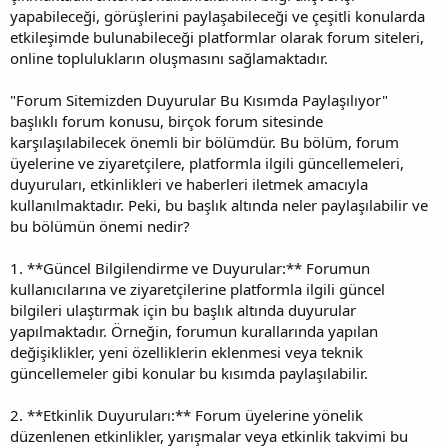
yapabileceği, görüşlerini paylaşabileceği ve çeşitli konularda
etkileşimde bulunabileceği platformlar olarak forum siteleri,
online toplulukların oluşmasını sağlamaktadır.
"Forum Sitemizden Duyurular Bu Kısımda Paylaşılıyor"
başlıklı forum konusu, birçok forum sitesinde
karşılaşılabilecek önemli bir bölümdür. Bu bölüm, forum
üyelerine ve ziyaretçilere, platformla ilgili güncellemeleri,
duyuruları, etkinlikleri ve haberleri iletmek amacıyla
kullanılmaktadır. Peki, bu başlık altında neler paylaşılabilir ve
bu bölümün önemi nedir?
1. **Güncel Bilgilendirme ve Duyurular:** Forumun
kullanıcılarına ve ziyaretçilerine platformla ilgili güncel
bilgileri ulaştırmak için bu başlık altında duyurular
yapılmaktadır. Örneğin, forumun kurallarında yapılan
değişiklikler, yeni özelliklerin eklenmesi veya teknik
güncellemeler gibi konular bu kısımda paylaşılabilir.
2. **Etkinlik Duyuruları:** Forum üyelerine yönelik
düzenlenen etkinlikler, yarışmalar veya etkinlik takvimi bu