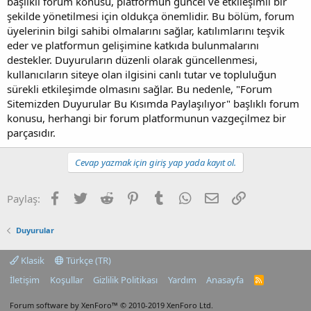
başlıklı forum konusu, platformun güncel ve etkileşimli bir
şekilde yönetilmesi için oldukça önemlidir. Bu bölüm, forum
üyelerinin bilgi sahibi olmalarını sağlar, katılımlarını teşvik
eder ve platformun gelişimine katkıda bulunmalarını
destekler. Duyuruların düzenli olarak güncellenmesi,
kullanıcıların siteye olan ilgisini canlı tutar ve topluluğun
sürekli etkileşimde olmasını sağlar. Bu nedenle, "Forum
Sitemizden Duyurular Bu Kısımda Paylaşılıyor" başlıklı forum
konusu, herhangi bir forum platformunun vazgeçilmez bir
parçasıdır.
Cevap yazmak için giriş yap yada kayıt ol.
Facebook
Twitter
Reddit
Pinterest
Tumblr
WhatsApp
E-posta
Link
Paylaş:
Duyurular
Klasik
Türkçe (TR)
İletişim
Koşullar
Gizlilik Politikası
Yardım
Anasayfa
R
S
S
Forum software by XenForo™
© 2010-2019 XenForo Ltd.