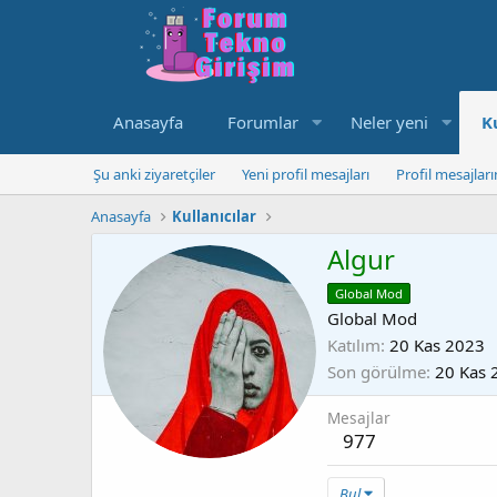
Anasayfa
Forumlar
Neler yeni
K
Şu anki ziyaretçiler
Yeni profil mesajları
Profil mesajlar
Anasayfa
Kullanıcılar
Algur
Global Mod
Global Mod
Katılım
20 Kas 2023
Son görülme
20 Kas 
Mesajlar
977
Bul