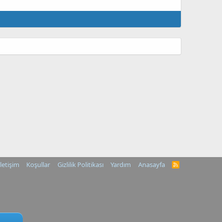
İletişim
Koşullar
Gizlilik Politikası
Yardım
Anasayfa
R
S
S