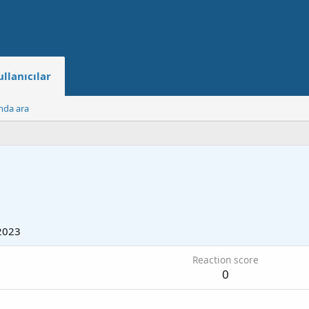
ullanıcılar
ında ara
2023
Reaction score
0