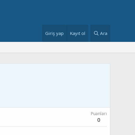
Giriş yap
Kayıt ol
Ara
Puanları
0