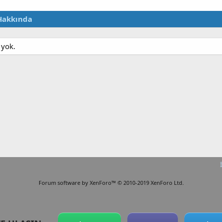
Hakkında
 yok.
Forum software by XenForo™
© 2010-2019 XenForo Ltd.