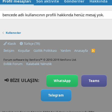
Profil mesajları
Son aktivite
Gönderiler
Hakkında
bencede adlı kullanıcının profili hakkında henüz mesaj yok.
Kullanıcılar
Klasik
Türkçe (TR)
İletişim
Koşullar
Gizlilik Politikası
Yardım
Anasayfa
R
S
S
Forum software by XenForo™
© 2010-2019 XenForo Ltd.
Evlilik Forum
Kalabalık Yalnızlık
📢 BİZE ULAŞIN:
WhatsApp
Teams
Telegram