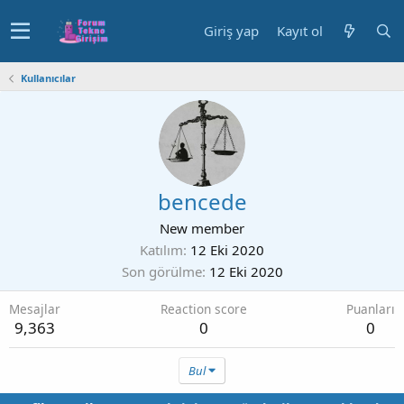
Giriş yap
Kayıt ol
Kullanıcılar
bencede
New member
Katılım
12 Eki 2020
Son görülme
12 Eki 2020
Mesajlar
Reaction score
Puanları
9,363
0
0
Bul