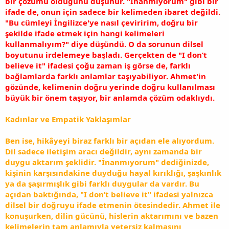
bir çözümü olduğunu düşünür. "İnanmıyorum" gibi bir
ifade de, onun için sadece bir kelimeden ibaret değildi.
"Bu cümleyi İngilizce'ye nasıl çeviririm, doğru bir
şekilde ifade etmek için hangi kelimeleri
kullanmalıyım?" diye düşündü. O da sorunun dilsel
boyutunu irdelemeye başladı. Gerçekten de "I don’t
believe it" ifadesi çoğu zaman iş görse de, farklı
bağlamlarda farklı anlamlar taşıyabiliyor. Ahmet'in
gözünde, kelimenin doğru yerinde doğru kullanılması
büyük bir önem taşıyor, bir anlamda çözüm odaklıydı.
Kadınlar ve Empatik Yaklaşımlar
Ben ise, hikâyeyi biraz farklı bir açıdan ele alıyordum.
Dil sadece iletişim aracı değildir, aynı zamanda bir
duygu aktarım şeklidir. "İnanmıyorum" dediğinizde,
kişinin karşısındakine duyduğu hayal kırıklığı, şaşkınlık
ya da şaşırmışlık gibi farklı duygular da vardır. Bu
açıdan baktığında, "I don’t believe it" ifadesi yalnızca
dilsel bir doğruyu ifade etmenin ötesindedir. Ahmet ile
konuşurken, dilin gücünü, hislerin aktarımını ve bazen
kelimelerin tam anlamıyla yetersiz kalmasını