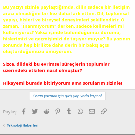
Bu yazıyı sizinle paylaştığımda, dilin sadece bir iletişim
aracı olmadığını bir kez daha fark ettim. Dil, toplumsal
yapıyı, hisleri ve bireysel deneyimleri şekillendirir. O
zaman, "İnanmıyorum" derken, sadece kelimeleri mi
kullanıyoruz? Yoksa içinde bulunduğumuz durumu,
hislerimizi ve geçmişimizi de taşıyor muyuz? Bu yazının
sonunda hep birlikte daha derin bir bakış açısı
oluşturduğumuzu umuyorum.
Sizce, dildeki bu evrimsel süreçlerin toplumlar
üzerindeki etkileri nasıl olmuştur?
Hikayemi burada bitiriyorum ama sorularım sizinle!
Cevap yazmak için giriş yap yada kayıt ol.
Facebook
Twitter
Reddit
Pinterest
Tumblr
WhatsApp
E-posta
Link
Paylaş:
Teknoloji Haberleri