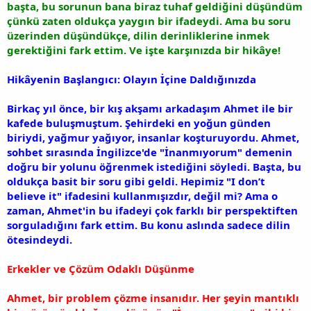
başta, bu sorunun bana biraz tuhaf geldiğini düşündüm
çünkü zaten oldukça yaygın bir ifadeydi. Ama bu soru
üzerinden düşündükçe, dilin derinliklerine inmek
gerektiğini fark ettim. Ve işte karşınızda bir hikâye!
Hikâyenin Başlangıcı: Olayın İçine Daldığınızda
Birkaç yıl önce, bir kış akşamı arkadaşım Ahmet ile bir
kafede buluşmuştum. Şehirdeki en yoğun günden
biriydi, yağmur yağıyor, insanlar koşturuyordu. Ahmet,
sohbet sırasında İngilizce'de "İnanmıyorum" demenin
doğru bir yolunu öğrenmek istediğini söyledi. Başta, bu
oldukça basit bir soru gibi geldi. Hepimiz "I don’t
believe it" ifadesini kullanmışızdır, değil mi? Ama o
zaman, Ahmet'in bu ifadeyi çok farklı bir perspektiften
sorguladığını fark ettim. Bu konu aslında sadece dilin
ötesindeydi.
Erkekler ve Çözüm Odaklı Düşünme
Ahmet, bir problem çözme insanıdır. Her şeyin mantıklı