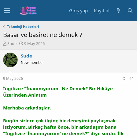
Giriş yap
Kayıt ol
Teknoloji Haberleri
Basar ve basiret ne demek ?
K
B
Sude
9 May 2026
o
a
n
ş
Sude
u
l
New member
y
a
u
n
b
g
9 May 2026
#1
a
ı
ş
ç
İngilizce "İnanmıyorum" Ne Demek? Bir Hikâye
l
t
Üzerinden Anlatım
a
a
t
r
Merhaba arkadaşlar,
a
i
n
h
Bugün sizlere çok ilginç bir deneyimi paylaşmak
i
istiyorum. Birkaç hafta önce, bir arkadaşım bana
"İngilizce 'İnanmıyorum' ne demek?" diye sordu. İlk