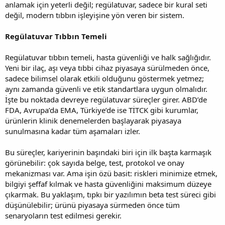
anlamak için yeterli değil; regülatuvar, sadece bir kural seti
değil, modern tıbbın işleyişine yön veren bir sistem.
Regülatuvar Tıbbın Temeli
Regülatuvar tıbbın temeli, hasta güvenliği ve halk sağlığıdır.
Yeni bir ilaç, aşı veya tıbbi cihaz piyasaya sürülmeden önce,
sadece bilimsel olarak etkili olduğunu göstermek yetmez;
aynı zamanda güvenli ve etik standartlara uygun olmalıdır.
İşte bu noktada devreye regülatuvar süreçler girer. ABD’de
FDA, Avrupa’da EMA, Türkiye’de ise TİTCK gibi kurumlar,
ürünlerin klinik denemelerden başlayarak piyasaya
sunulmasına kadar tüm aşamaları izler.
Bu süreçler, kariyerinin başındaki biri için ilk başta karmaşık
görünebilir: çok sayıda belge, test, protokol ve onay
mekanizması var. Ama işin özü basit: riskleri minimize etmek,
bilgiyi şeffaf kılmak ve hasta güvenliğini maksimum düzeye
çıkarmak. Bu yaklaşım, tıpkı bir yazılımın beta test süreci gibi
düşünülebilir; ürünü piyasaya sürmeden önce tüm
senaryoların test edilmesi gerekir.