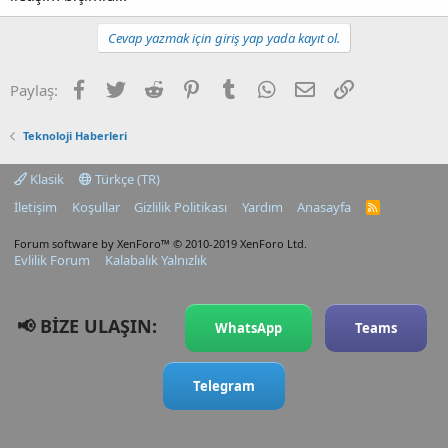
Cevap yazmak için giriş yap yada kayıt ol.
Facebook
Twitter
Reddit
Pinterest
Tumblr
WhatsApp
E-posta
Link
Paylaş:
Teknoloji Haberleri
Klasik
Türkçe (TR)
İletişim
Koşullar
Gizlilik Politikası
Yardım
Anasayfa
R
S
S
Forum software by XenForo™
© 2010-2019 XenForo Ltd.
Evlilik Forum
Kalabalık Yalnızlık
📢 BİZE ULAŞIN:
WhatsApp
Teams
Telegram