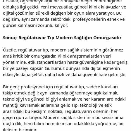
fırsatlar, öğrenmeye açık bir zihniyetle değerlendirildiğinde
oldukça ilgi çekici. Yeni mevzuatlar, güncel klinik kılavuzlar ve
dijital çözümler, sürekli değişen bir oyun alanı yaratıyor. Bu
değişim, aynı zamanda sektördeki profesyonellerin esnek ve
güncel kalmasını zorunlu kılıyor.
Sonuç: Regülatuvar Tıp Modern Sağlığın Omurgasıdır
Özetle, regülatuvar tıp, modern sağlık sisteminin görünmez
ama kritik bir omurgasıdır. Klinik araştırmalardan veri
yönetimine, etik standartlardan hasta güvenliğine kadar geniş
bir yelpazeyi kapsar. Günümüz dünyasında dijitalleşmenin
etkisiyle daha şeffaf, daha hızlı ve daha güvenli hale gelmiştir.
Bir genç profesyonel için regülatuvar tıp, sadece kuralları
takip etmek değil; aynı zamanda öğrenmeye açık kalmak,
teknolojiyi ve güncel bilgiyi anlamak ve her kararın ardındaki
mantığı kavramak anlamına gelir. Tıp, teknoloji ve etik
arasındaki bu kesişim noktası, regülatuvarın önemini her
geçen gün artırıyor. Modern sağlık sisteminin bu sessiz ama
güçlü dili, hem bilim hem de insan odaklılıkla yoğrulmuş bir
iletişim biçimidir.