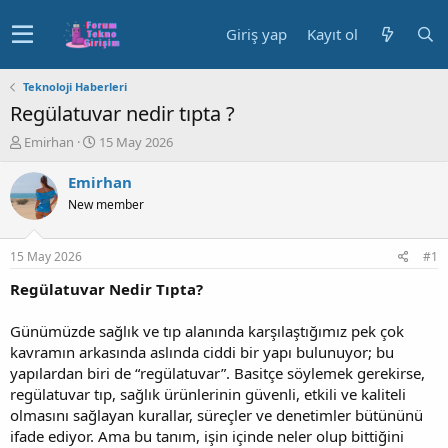
Giriş yap
Kayıt ol
Teknoloji Haberleri
Regülatuvar nedir tıpta ?
K
B
Emirhan
15 May 2026
o
a
n
ş
Emirhan
u
l
New member
y
a
u
n
b
g
15 May 2026
#1
a
ı
ş
ç
Regülatuvar Nedir Tıpta?
l
t
a
a
Günümüzde sağlık ve tıp alanında karşılaştığımız pek çok
t
r
kavramın arkasında aslında ciddi bir yapı bulunuyor; bu
a
i
yapılardan biri de “regülatuvar”. Basitçe söylemek gerekirse,
n
h
regülatuvar tıp, sağlık ürünlerinin güvenli, etkili ve kaliteli
i
olmasını sağlayan kurallar, süreçler ve denetimler bütününü
ifade ediyor. Ama bu tanım, işin içinde neler olup bittiğini