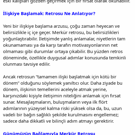
eski kalıpları gözden geçirmek için bir fırsat olarak okunabilir.
İlişkiye Başlamak: Retrosu Ne Anlatıyor?
Yeni bir ilişkiye başlama arzusu, çoğu zaman heyecan ve
belirsizlikle iç içe geçer. Merkür retrosu, bu belirsizlikleri
yoğunlaştırabilir. İletişimde yanlış anlamalar, niyetlerin tam
okunamaması ya da karşı tarafın motivasyonlarının net
olmaması gibi durumlar ortaya çıkabilir. Bu yüzden retros
döneminde, özellikle duygusal adımlar konusunda temkinli
olunması tavsiye edilir.
Ancak retrosun “tamamen ilişki başlatmak için kötü bir
dönem” olduğunu söylemek yanıltıcı olur. Daha ziyade bu
dönem, ilişkinin temellerini aceleyle atmak yerine,
karşınızdaki kişiyle iletişimin niteliğini anlamak için fırsat
sunar. Mesajlaşmaların, buluşmaların veya ilk flört
adımlarının yüzeysel kalma riski yüksek olsa da, bu, uzun
vadeli bir bağın sağlıklı şekilde kurulmasını engellemez;
sadece daha dikkatli ve bilinçli adım atmayı gerektirir.
Günümüzün Bağlamıyla Merkür Retrosu