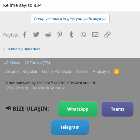
Kelime sayısı: 834
Cevap yazmak için giriş yap yada kayıt ol.
Facebook
Twitter
Reddit
Pinterest
Tumblr
WhatsApp
E-posta
Link
Paylaş:
Teknoloji Haberleri
Klasik
Türkçe (TR)
İletişim
Koşullar
Gizlilik Politikası
Yardım
Anasayfa
R
S
S
Forum software by XenForo™
© 2010-2019 XenForo Ltd.
Evlilik Forum
Kalabalık Yalnızlık
📢 BİZE ULAŞIN:
WhatsApp
Teams
Telegram