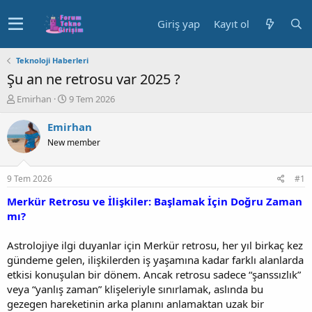
Giriş yap
Kayıt ol
Teknoloji Haberleri
Şu an ne retrosu var 2025 ?
K
B
Emirhan
9 Tem 2026
o
a
n
ş
Emirhan
u
l
New member
y
a
u
n
b
g
9 Tem 2026
#1
a
ı
ş
ç
Merkür Retrosu ve İlişkiler: Başlamak İçin Doğru Zaman
l
t
mı?
a
a
t
r
Astrolojiye ilgi duyanlar için Merkür retrosu, her yıl birkaç kez
a
i
gündeme gelen, ilişkilerden iş yaşamına kadar farklı alanlarda
n
h
etkisi konuşulan bir dönem. Ancak retrosu sadece “şanssızlık”
i
veya “yanlış zaman” klişeleriyle sınırlamak, aslında bu
gezegen hareketinin arka planını anlamaktan uzak bir