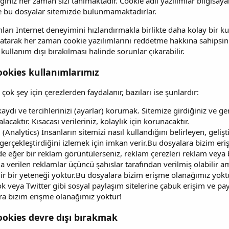
ğiniz her zaman sizi tanımaktadır. Cookie adlı yazılımlar bilgisay
e bu dosyalar sitemizde bulunmamaktadırlar.
ları Internet deneyimini hızlandırmakla birlikte daha kolay bir ku
apatarak her zaman cookie yazılımlarını reddetme hakkına sahipsi
 kullanım dışı bırakılması halinde sorunlar çıkarabilir.
ookies kullanımlarımız
ok şey için çerezlerden faydalanır, bazıları ise şunlardır:
aydı ve tercihlerinizi (ayarlar) korumak. Sitemize girdiğiniz ve ger
kalacaktır. Kısacası verileriniz, kolaylık için korunacaktır.
. (Analytics) İnsanların sitemizi nasıl kullandığını belirleyen, gel
 gerçekleştirdiğini izlemek için imkan verir.Bu dosyalara bizim er
e eğer bir reklam görüntülerseniz, reklam çerezleri reklam veya b
 verilen reklamlar üçüncü şahıslar tarafından verilmiş olabilir a
lir bir yeteneği yoktur.Bu dosyalara bizim erişme olanağımız yokt
k veya Twitter gibi sosyal paylaşım sitelerine çabuk erişim ve pay
ra bizim erişme olanağımız yoktur!
ookies devre dışı bırakmak