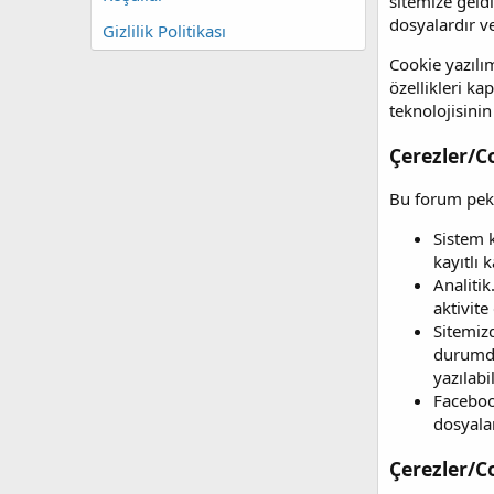
sitemize geldi
dosyalardır v
Gizlilik Politikası
Cookie yazılım
özellikleri k
teknolojisinin
Çerezler/C
Bu forum pek ç
Sistem k
kayıtlı 
Analitik
aktivite
Sitemizd
durumda
yazılabi
Faceboo
dosyala
Çerezler/C