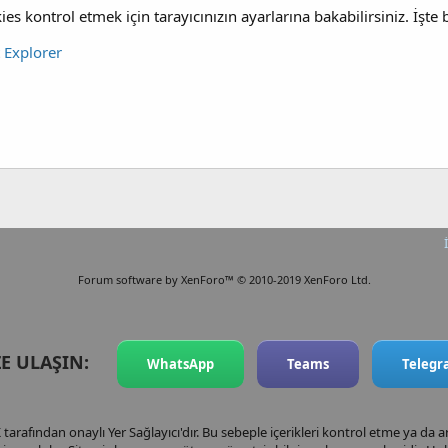
es kontrol etmek için tarayıcınızın ayarlarına bakabilirsiniz. İşte bu 
t Explorer
Forum software by XenForo™
© 2010-2019 XenForo Ltd.
ZE ULAŞIN:
WhatsApp
Teams
Teleg
arafından onaylı Yer Sağlayıcı'dır. Bu sebeple içerikleri kontrol etme ya da 