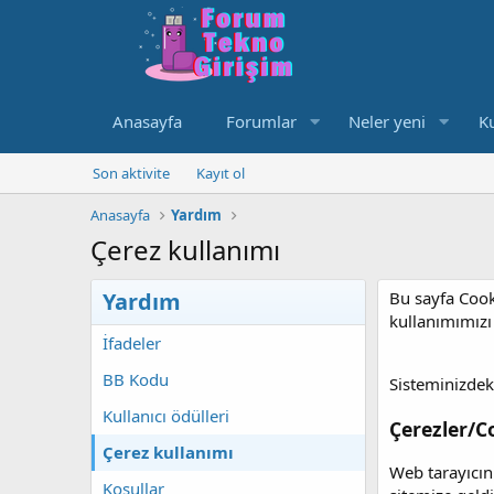
Anasayfa
Forumlar
Neler yeni
Ku
Son aktivite
Kayıt ol
Anasayfa
Yardım
Çerez kullanımı
Yardım
Bu sayfa Cooki
kullanımımızı
İfadeler
BB Kodu
Sisteminizdek
Kullanıcı ödülleri
Çerezler/C
Çerez kullanımı
Web tarayıcını
Koşullar