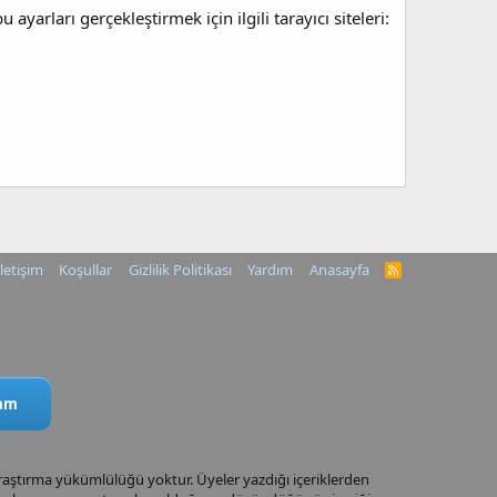
ayarları gerçekleştirmek için ilgili tarayıcı siteleri:
İletişim
Koşullar
Gizlilik Politikası
Yardım
Anasayfa
R
S
S
ram
araştırma yükümlülüğü yoktur. Üyeler yazdığı içeriklerden