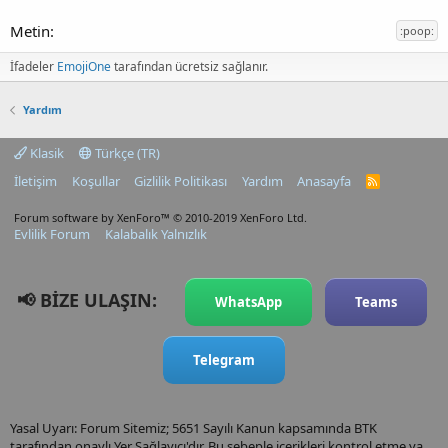
:poop:
İfadeler
EmojiOne
tarafından ücretsiz sağlanır.
Yardım
Klasik
Türkçe (TR)
İletişim
Koşullar
Gizlilik Politikası
Yardım
Anasayfa
R
S
S
Forum software by XenForo™
© 2010-2019 XenForo Ltd.
Evlilik Forum
Kalabalık Yalnızlık
📢 BİZE ULAŞIN:
WhatsApp
Teams
Telegram
Yasal Uyarı: Forum Sitemiz; 5651 Sayılı Kanun kapsamında BTK
tarafından onaylı Yer Sağlayıcı'dır. Bu sebeple içerikleri kontrol etme ya