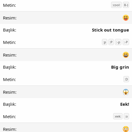
:cool:
8-)
Stick out tongue
:p
:P
:-p
:-P
Big grin
:D
Eek!
:eek:
:o