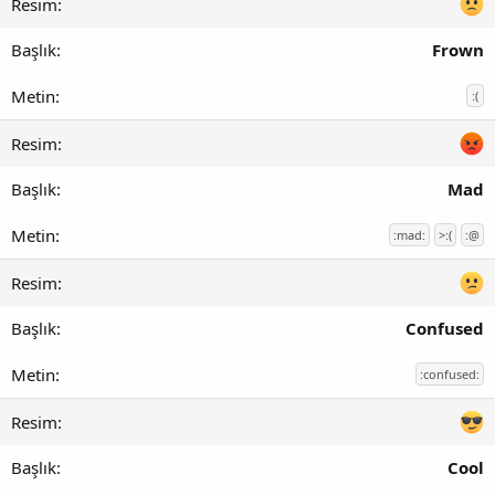
Frown
:(
Mad
:mad:
>:(
:@
Confused
:confused:
Cool