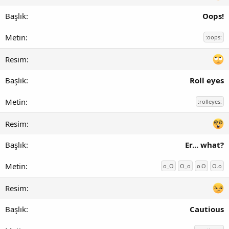
Oops!
:oops:
Roll eyes
:rolleyes:
Er... what?
o_O
O_o
o.O
O.o
Cautious