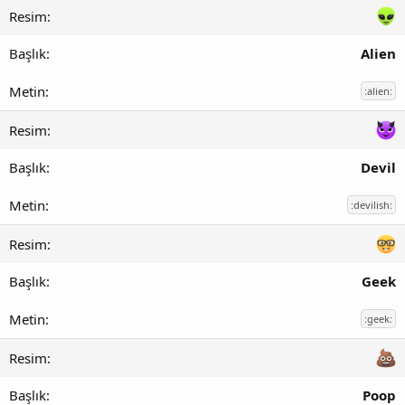
Alien
:alien:
Devil
:devilish:
Geek
:geek:
Poop