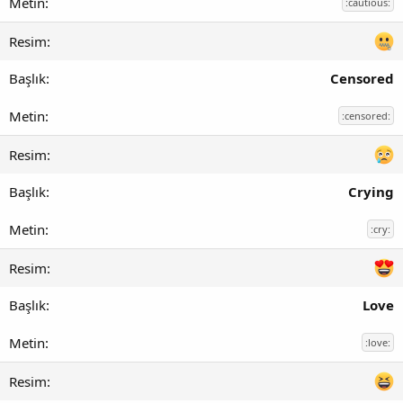
:cautious:
Censored
:censored:
Crying
:cry:
Love
:love: