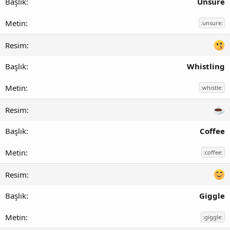
Unsure
:unsure:
Whistling
:whistle:
Coffee
:coffee:
Giggle
:giggle: