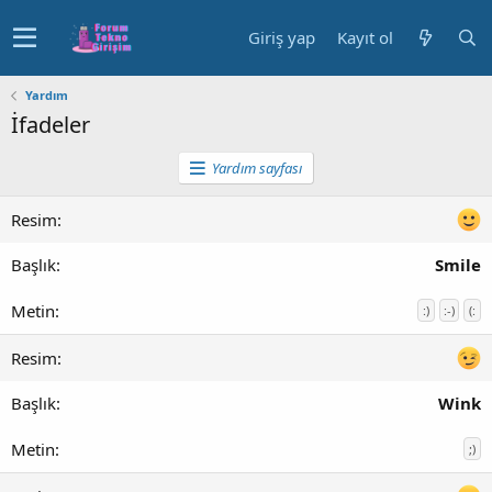
Giriş yap
Kayıt ol
Yardım
İfadeler
Yardım sayfası
Smile
:)
:-)
(:
Wink
;)