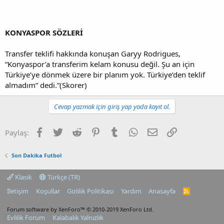
KONYASPOR SÖZLERİ
Transfer teklifi hakkında konuşan Garyy Rodrigues,
“Konyaspor’a transferim kelam konusu değil. Şu an için
Türkiye’ye dönmek üzere bir planım yok. Türkiye’den teklif
almadım” dedi.”(Skorer)
Cevap yazmak için giriş yap yada kayıt ol.
Facebook
Twitter
Reddit
Pinterest
Tumblr
WhatsApp
E-posta
Link
Paylaş:
Son Dakika Futbol
Klasik
Türkçe (TR)
İletişim
Koşullar
Gizlilik Politikası
Yardım
Anasayfa
R
S
S
Forum software by XenForo™
© 2010-2019 XenForo Ltd.
Evlilik Forum
Kalabalık Yalnızlık