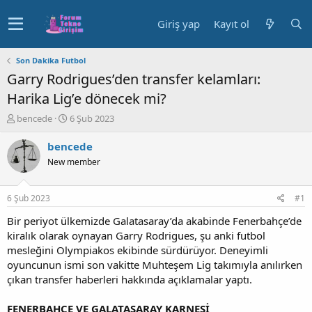
Giriş yap
Kayıt ol
Son Dakika Futbol
Garry Rodrigues’den transfer kelamları:
Harika Lig’e dönecek mi?
K
B
bencede
6 Şub 2023
o
a
n
ş
bencede
u
l
New member
y
a
u
n
b
g
6 Şub 2023
#1
a
ı
ş
ç
Bir periyot ülkemizde Galatasaray’da akabinde Fenerbahçe’de
l
t
kiralık olarak oynayan Garry Rodrigues, şu anki futbol
a
a
mesleğini Olympiakos ekibinde sürdürüyor. Deneyimli
t
r
oyuncunun ismi son vakitte Muhteşem Lig takımıyla anılırken
a
i
çıkan transfer haberleri hakkında açıklamalar yaptı.
n
h
i
FENERBAHÇE VE GALATASARAY KARNESİ