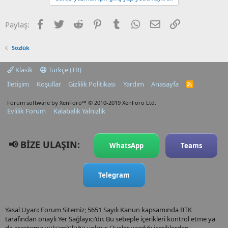
Facebook
Twitter
Reddit
Pinterest
Tumblr
WhatsApp
E-posta
Link
Paylaş:
Sözlük
Klasik
Türkçe (TR)
İletişim
Koşullar
Gizlilik Politikası
Yardım
Anasayfa
R
S
S
Forum software by XenForo™
© 2010-2019 XenForo Ltd.
Evlilik Forum
Kalabalık Yalnızlık
📢 BİZE ULAŞIN:
WhatsApp
Teams
Telegram
Yasal Uyarı: Forum Sitemiz; 5651 Sayılı Kanun kapsamında BTK
tarafından onaylı Yer Sağlayıcı'dır. Bu sebeple içerikleri kontrol etme ya