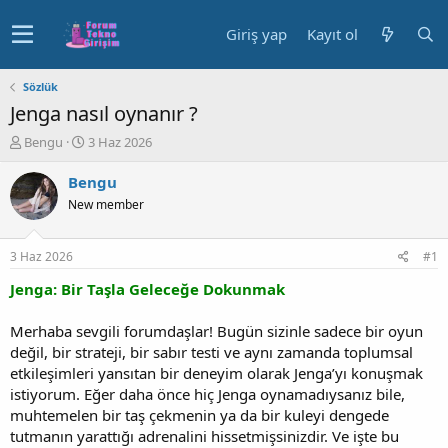
Giriş yap
Kayıt ol
Sözlük
Jenga nasıl oynanır ?
K
B
Bengu
3 Haz 2026
o
a
n
ş
Bengu
u
l
New member
y
a
u
n
b
g
3 Haz 2026
#1
a
ı
ş
ç
Jenga: Bir Taşla Geleceğe Dokunmak
l
t
a
a
Merhaba sevgili forumdaşlar! Bugün sizinle sadece bir oyun
t
r
değil, bir strateji, bir sabır testi ve aynı zamanda toplumsal
a
i
etkileşimleri yansıtan bir deneyim olarak Jenga’yı konuşmak
n
h
istiyorum. Eğer daha önce hiç Jenga oynamadıysanız bile,
i
muhtemelen bir taş çekmenin ya da bir kuleyi dengede
tutmanın yarattığı adrenalini hissetmişsinizdir. Ve işte bu