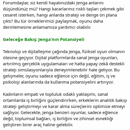
Forumdaşlar, siz kendi hayatınızdaki Jenga anlarını
düşündünüz mü? Hangi kararlarınız riskli taşları çekmek gibi
cesaret isterken, hangi anlarda strateji ve denge ön plana
çıktı? Bu tür örneklerimizi paylaşmak, oyunu daha
derinlemesine anlamamıza yardımcı olabilir.
Geleceğe Bakış: Jenga’nın Potansiyeli
Teknoloji ve dijitalleşme çağında Jenga, fiziksel oyun olmanın
ötesine geçiyor. Dijital platformlarda sanal Jenga oyunları,
artırılmış gerçeklik uygulamaları ve hatta yapay zekâ destekli
strateji simülasyonlarıyla deneyimlenebilir hale geliyor. Bu
gelişmeler, oyunu sadece eğlence için değil, eğitim, iş ve
psikoloji alanlarında da kullanma potansiyelini artırıyor.
Kadınların empati ve topluluk odaklı yaklaşımı, sanal
ortamlarda iş birliğini güçlendirirken, erkeklerin analitik bakışı
strateji geliştirmeyi ve karar alma süreçlerini optimize etmeyi
sağlıyor. Gelecekte, Jenga benzeri oyunlar, sadece eğlence
değil, toplumsal bağları, iş birliğini ve zihinsel esnekliği
geliştiren birer araç haline gelebilir.