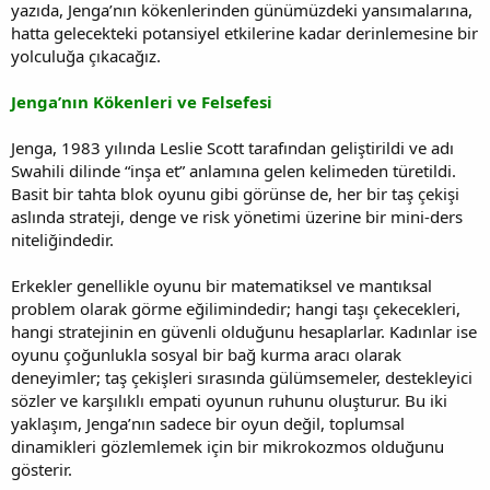
yazıda, Jenga’nın kökenlerinden günümüzdeki yansımalarına,
hatta gelecekteki potansiyel etkilerine kadar derinlemesine bir
yolculuğa çıkacağız.
Jenga’nın Kökenleri ve Felsefesi
Jenga, 1983 yılında Leslie Scott tarafından geliştirildi ve adı
Swahili dilinde “inşa et” anlamına gelen kelimeden türetildi.
Basit bir tahta blok oyunu gibi görünse de, her bir taş çekişi
aslında strateji, denge ve risk yönetimi üzerine bir mini-ders
niteliğindedir.
Erkekler genellikle oyunu bir matematiksel ve mantıksal
problem olarak görme eğilimindedir; hangi taşı çekecekleri,
hangi stratejinin en güvenli olduğunu hesaplarlar. Kadınlar ise
oyunu çoğunlukla sosyal bir bağ kurma aracı olarak
deneyimler; taş çekişleri sırasında gülümsemeler, destekleyici
sözler ve karşılıklı empati oyunun ruhunu oluşturur. Bu iki
yaklaşım, Jenga’nın sadece bir oyun değil, toplumsal
dinamikleri gözlemlemek için bir mikrokozmos olduğunu
gösterir.