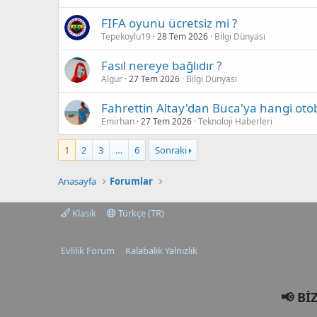
FIFA oyunu ücretsiz mi ?
Tepekoylu19
28 Tem 2026
Bilgi Dünyası
Fasıl nereye bağlıdır ?
Algur
27 Tem 2026
Bilgi Dünyası
Fahrettin Altay'dan Buca'ya hangi otob
Emirhan
27 Tem 2026
Teknoloji Haberleri
1
2
3
…
6
Sonraki
Anasayfa
Forumlar
Klasik
Türkçe (TR)
Evlilik Forum
Kalabalık Yalnızlık
📢 Bİ