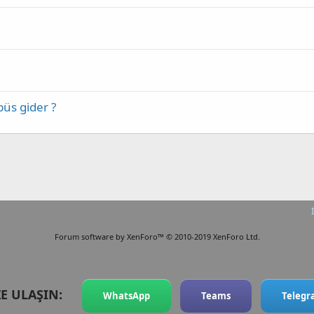
üs gider ?
Forum software by XenForo™
© 2010-2019 XenForo Ltd.
ZE ULAŞIN:
WhatsApp
Teams
Teleg