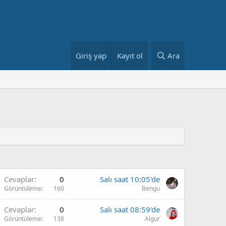
Giriş yap
Kayıt ol
Ara
Cevaplar
0
Salı saat 10:05'de
Görüntüleme
160
Bengu
Cevaplar
0
Salı saat 08:59'de
Görüntüleme
138
Algur