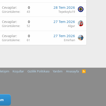
Cevaplar
0
28 Tem 2026
Görüntüleme
43
Tepekoylu19
Cevaplar
0
27 Tem 2026
Görüntüleme
52
Algur
Cevaplar
0
27 Tem 2026
Görüntüleme
61
Emirhan
İletişim
Koşullar
Gizlilik Politikası
Yardım
Anasayfa
R
S
S
ram