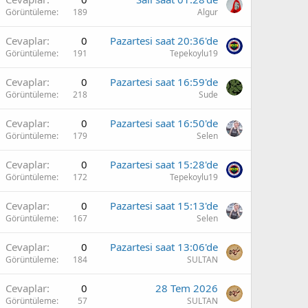
Görüntüleme
189
Algur
Cevaplar
0
Pazartesi saat 20:36'de
Görüntüleme
191
Tepekoylu19
Cevaplar
0
Pazartesi saat 16:59'de
Görüntüleme
218
Sude
Cevaplar
0
Pazartesi saat 16:50'de
Görüntüleme
179
Selen
Cevaplar
0
Pazartesi saat 15:28'de
Görüntüleme
172
Tepekoylu19
Cevaplar
0
Pazartesi saat 15:13'de
Görüntüleme
167
Selen
Cevaplar
0
Pazartesi saat 13:06'de
Görüntüleme
184
SULTAN
Cevaplar
0
28 Tem 2026
Görüntüleme
57
SULTAN