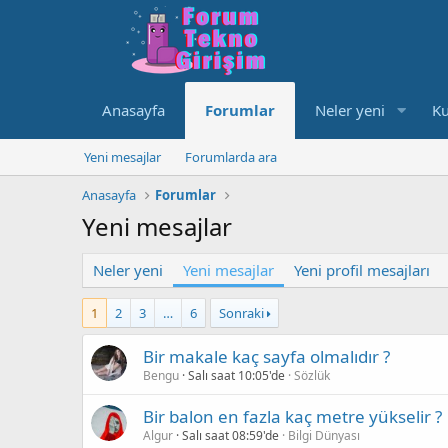
Anasayfa
Forumlar
Neler yeni
Ku
Yeni mesajlar
Forumlarda ara
Anasayfa
Forumlar
Yeni mesajlar
Neler yeni
Yeni mesajlar
Yeni profil mesajları
1
2
3
…
6
Sonraki
Bir makale kaç sayfa olmalıdır ?
Bengu
Salı saat 10:05'de
Sözlük
Bir balon en fazla kaç metre yükselir ?
Algur
Salı saat 08:59'de
Bilgi Dünyası